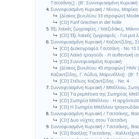
Τσιτσάνης] - [Β': Συννεφιασμένη Κυριακή
Συννεφιασμένη Κυριακή / Νίνου, Μαρίκα 
↳
[Δίσκος βινυλίου 33 στροφών] Moder
↳
[CD] Fünf Griechen in der hölle
Έξι λαϊκές ζωγραφίες / Χατζιδάκις, Μάνος
↳
[CD] Έξι λαϊκές ζωγραφιές - Για μια
Συννεφιασμένη Κυριακή / Καζαντζίδης, Στ
↳
[CD] Δισκογραφία Τσιτσάνη - Νο 10 
↳
[CD] Λαϊκό τραγούδι - Η αυθεντική ισ
↳
[CD] Συννεφιασμένη Κυριακή
↳
[Δίσκος βινυλίου 45 στροφών] HMV (G
Καζαντζίδης, Γ. Λύδια, Μαρινέλλα] - [Β': 
↳
[CD] Στέλιος Καζαντζίδης - Νο. 4
Συννεφιασμένη Κυριακή / Μπέλλου, Σωτηρ
↳
[CD] Τα ρεμπέτικα της Σωτηρίας Μπέ
↳
[CD] Σωτηρία Μπέλλου - Η αρχόντισ
↳
[CD] Η Σωτηρία Μπέλλου τραγουδάει
Συννεφιασμένη Κυριακή / Τσιτσάνης, Βασ
↳
[CD] Δυο νύχτες στου Τσιτσάνη
Συννεφιασμένη Κυριακή / Τσιτσάνης, Βασ
↳
[CD] Βασίλης Τσιτσάνης - Καλλιτέχν