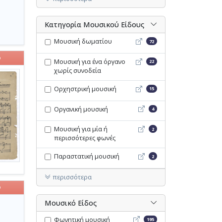
Κατηγορία Μουσικού Είδους
Μουσική δωματίου - Opac
Μουσική δωματίου
72
ο
Μουσική για ένα όργανο χω
Μουσική για ένα όργανο
22
χωρίς συνοδεία
Ορχηστρική μουσική - Opa
Ορχηστρική μουσική
15
Οργανική μουσική - Opac
Οργανική μουσική
4
Μουσική για μία ή περισσ
Μουσική για μία ή
2
περισσότερες φωνές
Παραστατική μουσική - O
Παραστατική μουσική
2
περισσότερα
ο
Μουσικό Είδος
Φωνητική μουσική - Opac
Φωνητική μουσική
195