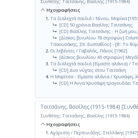
Συνθέτης:
Τσιτσάνης, Βασίλης (1915-1984)
Ηχογραφήσεις
Τα διαλεχτά παιδιά / Νίνου, Μαρίκα [195
↳
[CD] 50 χρόνια Βασίλης Τσιτσάνης
↳
[CD] Βασίλης Τσιτσάνης - Η ζωή μου,
↳
[Δίσκος βινυλίου 78 στροφών] Columbi
Τσαουσάκης, Σπ. Ευσταθίου] - [Β': Το θύμ
Οι λεβέντες / Γαβαλάς, Πάνος [1962]
↳
[Δίσκος βινυλίου 45 στροφών] Μεγάλ
Τα διαλεχτά παιδιά (Είμαστε αλάνια) / Τσ
↳
[CD] Δυο νύχτες στου Τσιτσάνη
Η Μαρίτσα - Είμαστε αλάνια / Χρυσάφη, Ά
↳
[CD] Η Άννα Χρυσάφη τραγουδάει Τσ
Τσιτσάνης, Βασίλης (1915-1984) [Συνθ
Συνθέτης:
Τσιτσάνης, Βασίλης (1915-1984)
Ηχογραφήσεις
Αχάριστη / Περπινιάδης, Στελλάκης [1947