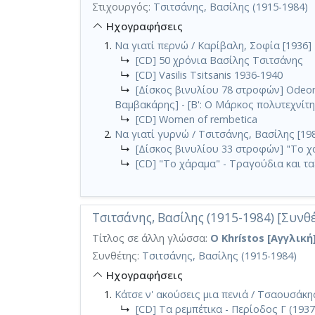
Στιχουργός:
Τσιτσάνης, Βασίλης (1915-1984)
Ηχογραφήσεις
Να γιατί περνώ / Καρίβαλη, Σοφία [1936]
↳
[CD] 50 χρόνια Βασίλης Τσιτσάνης
↳
[CD] Vasilis Tsitsanis 1936-1940
↳
[Δίσκος βινυλίου 78 στροφών] Odeon (
Βαμβακάρης] - [Β': Ο Μάρκος πολυτεχνίτη
↳
[CD] Women of rembetica
Να γιατί γυρνώ / Τσιτσάνης, Βασίλης [19
↳
[Δίσκος βινυλίου 33 στροφών] "Το χ
↳
[CD] "Το χάραμα" - Τραγούδια και τα
Τσιτσάνης, Βασίλης (1915-1984) [Συνθέ
Τίτλος σε άλλη γλώσσα:
O Khrístos [Αγγλική
Συνθέτης:
Τσιτσάνης, Βασίλης (1915-1984)
Ηχογραφήσεις
Κάτσε ν' ακούσεις μια πενιά / Τσαουσάκη
↳
[CD] Τα ρεμπέτικα - Περίοδος Γ (1937