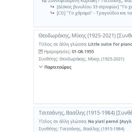
Συννεφιασμένη Κυριακή / Τσιτσάνης, Βασ
↳
[Δίσκος βινυλίου 33 στροφών] "Το χ
↳
[CD] "Το χάραμα" - Τραγούδια και τα
Θεοδωράκης, Μίκης (1925-2021) [Συνθέ
Τίτλος σε άλλη γλώσσα:
Little suite for pian
Ημερομηνίες:
01-08-1955
Συνθέτης:
Θεοδωράκης, Μίκης (1925-2021)
Παρτιτούρες
Τσιτσάνης, Βασίλης (1915-1984) [Συνθέ
Τίτλος σε άλλη γλώσσα:
Na yiatí pernó [Αγγλ
Συνθέτης:
Τσιτσάνης, Βασίλης (1915-1984)