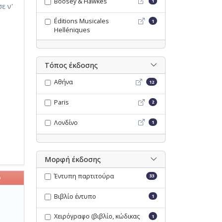
Boosey & Hawkes - Opac
Boosey & Hawkes
1
ε ν'
Éditions Musicales Hellén
Éditions Musicales
1
Helléniques
Τόπος έκδοσης
Αθήνα - Opac
Αθήνα
12
Paris - Opac
Paris
2
Λονδίνο - Opac
Λονδίνο
1
Μορφή έκδοσης
Έντυπη παρτιτούρα
33
ο
Βιβλίο έντυπο
1
Χειρόγραφο (βιβλίο, κώδικας
1