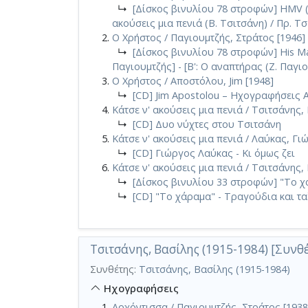
↳
[Δίσκος βινυλίου 78 στροφών] HMV (GR
ακούσεις μια πενιά (Β. Τσιτσάνη) / Πρ. 
Ο Χρήστος / Παγιουμτζής, Στράτος [1946]
↳
[Δίσκος βινυλίου 78 στροφών] His Mas
Παγιουμτζής] - [Β': Ο αναπτήρας (Ζ. Παγι
Ο Χρήστος / Αποστόλου, Jim [1948]
↳
[CD] Jim Apostolou – Ηχογραφήσεις 
Κάτσε ν' ακούσεις μια πενιά / Τσιτσάνης,
↳
[CD] Δυο νύχτες στου Τσιτσάνη
Κάτσε ν' ακούσεις μια πενιά / Λαύκας, Γι
↳
[CD] Γιώργος Λαύκας - Κι όμως ζει
Κάτσε ν' ακούσεις μια πενιά / Τσιτσάνης,
↳
[Δίσκος βινυλίου 33 στροφών] "Το χ
↳
[CD] "Το χάραμα" - Τραγούδια και τα
Τσιτσάνης, Βασίλης (1915-1984) [Συνθ
Συνθέτης:
Τσιτσάνης, Βασίλης (1915-1984)
Ηχογραφήσεις
Αρχόντισσα / Παγιουμτζής, Στράτος [1938