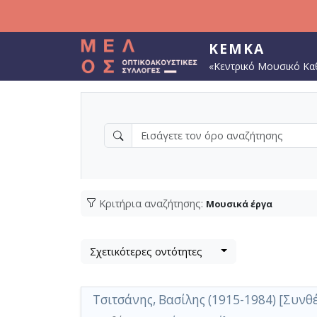
Παράκαμψη προς το κυρίως περιεχόμενο
ΚΕΜΚΑ
«Κεντρικό Μουσικό Κα
Κριτήρια αναζήτησης:
Μουσικά έργα
Βρέθηκαν
Λίστα μετα τα αποτελέσματα αναζήτησης:
1098
αποτελέσματα (περιέχουν 
Σχετικότερες οντότητες
Εφαρμοζόμενα κριτήρια αναζήτησης:
Μουσικά έργα
Ακύρωση των κρ
Περιορισμός αποτελεσμάτων με τη χρήσ
Τσιτσάνης, Βασίλης (1915-1984) [Συνθέ