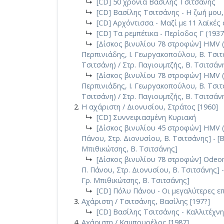
↳
[CD] 50 χρόνια Βασίλης Τσιτσάνης
↳
[CD] Βασίλης Τσιτσάνης - Η ζωή μου,
↳
[CD] Αρχόντισσα - Μαζί με 11 λαϊκές
↳
[CD] Τα ρεμπέτικα - Περίοδος Γ (1937
↳
[Δίσκος βινυλίου 78 στροφών] HMV (GR
Περπινιάδης, Ι. Γεωργακοπούλου, Β. Τσιτσά
Τσιτσάνη) / Στρ. Παγιουμτζής, Β. Τσιτσάν
↳
[Δίσκος βινυλίου 78 στροφών] HMV (TU
Περπινιάδης, Ι. Γεωργακοπούλου, Β. Τσιτσά
Τσιτσάνη) / Στρ. Παγιουμτζής, Β. Τσιτσάν
Η αχάριστη / Διονυσίου, Στράτος [1960]
↳
[CD] Συννεφιασμένη Κυριακή
↳
[Δίσκος βινυλίου 45 στροφών] HMV (GR
Πάνου, Στρ. Διονυσίου, Β. Τσιτσάνης] - [Β
Μπιθικώτσης, Β. Τσιτσάνης]
↳
[Δίσκος βινυλίου 78 στροφών] Odeon 
Π. Πάνου, Στρ. Διονυσίου, Β. Τσιτσάνης] -
Γρ. Μπιθικώτσης, Β. Τσιτσάνης]
↳
[CD] Πόλυ Πάνου - Οι μεγαλύτερες επ
Αχάριστη / Τσιτσάνης, Βασίλης [197?]
↳
[CD] Βασίλης Τσιτσάνης - Καλλιτέχν
Αχάριστη / Καμπουρέλος [1987]