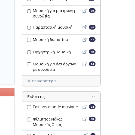
Μουσική για μία φωνή με σ
Μουσική για μία φωνή με
59
συνοδεία
Παραστατική μουσική - Op
Παραστατική μουσική
48
Μουσική δωματίου - Opac
Μουσική δωματίου
42
Ορχηστρική μουσική - Opa
Ορχηστρική μουσική
40
Μουσική για ένα όργανο με
Μουσική για ένα όργανο
24
με συνοδεία
περισσότερα
ο
Εκδότης
Editions monde musique -
Editions monde musique
23
Φίλιππος Νάκας Μουσικός 
Φίλιππος Νάκας
10
Μουσικός Οίκος