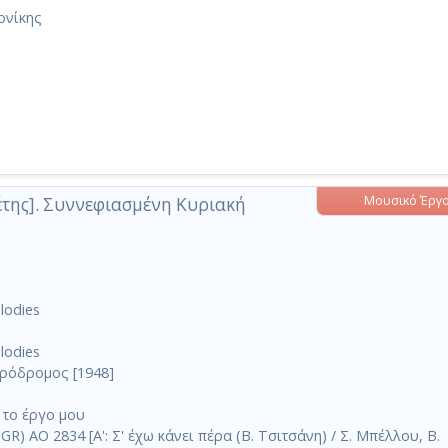
ονίκης
Μουσικό Έργ
έτης]. Συννεφιασμένη Κυριακή
elodies
elodies
ρόδρομος [1948]
 το έργο μου
) AO 2834 [A': Σ' έχω κάνει πέρα (Β. Τσιτσάνη) / Σ. Μπέλλου, Β.