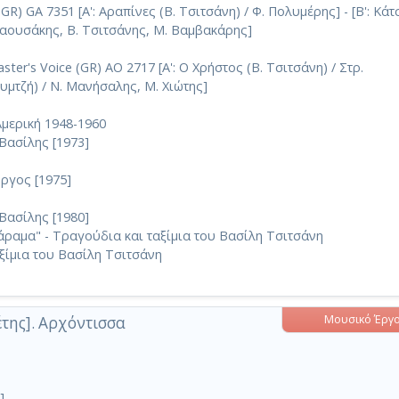
) GA 7351 [Α': Αραπίνες (Β. Τσιτσάνη) / Φ. Πολυμέρης] - [Β': Κάτσ
Τσαουσάκης, Β. Τσιτσάνης, Μ. Βαμβακάρης]
ter's Voice (GR) AO 2717 [Α': Ο Χρήστος (Β. Τσιτσάνη) / Στρ.
ουμτζή) / Ν. Μανήσαλης, Μ. Χιώτης]
Αμερική 1948-1960
 Βασίλης [1973]
ώργος [1975]
 Βασίλης [1980]
άραμα" - Τραγούδια και ταξίμια του Βασίλη Τσιτσάνη
ξίμια του Βασίλη Τσιτσάνη
Μουσικό Έργ
έτης]. Αρχόντισσα
]