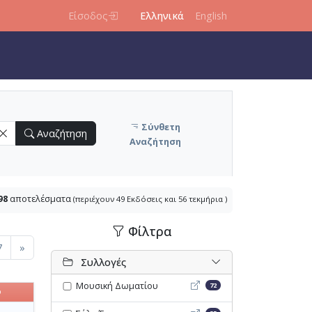
Είσοδος
Ελληνικά
English
Σύνθετη
Αναζήτηση
Αναζήτηση
98
αποτελέσματα
(περιέχουν 49 Εκδόσεις και 56 τεκμήρια )
Φίλτρα
7
»
Συλλογές
Μουσική Δωματίου - Opac
Μουσική Δωματίου
72
ο