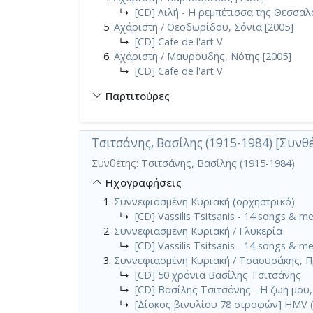
↳
[CD] Λιλή - Η ρεμπέτισσα της Θεσσαλ
Αχάριστη / Θεοδωρίδου, Σόνια [2005]
↳
[CD] Cafe de l'art V
Αχάριστη / Μαυρουδής, Νότης [2005]
↳
[CD] Cafe de l'art V
Παρτιτούρες
Τσιτσάνης, Βασίλης (1915-1984) [Συνθ
Συνθέτης:
Τσιτσάνης, Βασίλης (1915-1984)
Ηχογραφήσεις
Συννεφιασμένη Κυριακή (ορχηστρικό)
↳
[CD] Vassilis Tsitsanis - 14 songs & m
Συννεφιασμένη Κυριακή / Γλυκερία
↳
[CD] Vassilis Tsitsanis - 14 songs & m
Συννεφιασμένη Κυριακή / Τσαουσάκης, Π
↳
[CD] 50 χρόνια Βασίλης Τσιτσάνης
↳
[CD] Βασίλης Τσιτσάνης - Η ζωή μου,
↳
[Δίσκος βινυλίου 78 στροφών] HMV (GR