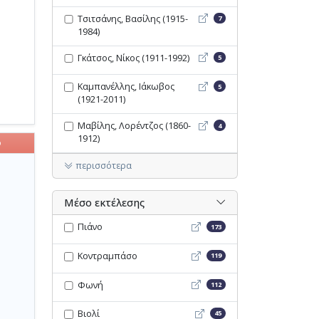
Τσιτσάνης, Βασίλης (1915-
Τσιτσάνης, Βασίλης (1915-
7
1984)
Γκάτσος, Νίκος (1911-1992)
Γκάτσος, Νίκος (1911-1992)
5
Καμπανέλλης, Ιάκωβος (19
Καμπανέλλης, Ιάκωβος
5
(1921-2011)
Μαβίλης, Λορέντζος (1860-
Μαβίλης, Λορέντζος (1860-
4
1912)
ο
περισσότερα
Μέσο εκτέλεσης
Πιάνο - Opac
Πιάνο
173
Κοντραμπάσο - Opac
Κοντραμπάσο
119
Φωνή - Opac
Φωνή
112
Βιολί - Opac
Βιολί
45