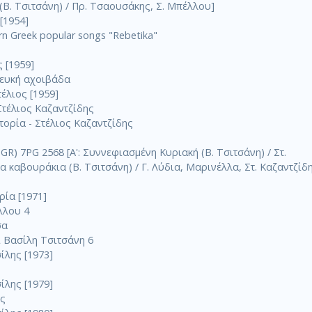
 (Β. Τσιτσάνη) / Πρ. Τσαουσάκης, Σ. Μπέλλου]
[1954]
n Greek popular songs "Rebetika"
 [1959]
 λευκή αχοιβάδα
έλιος [1959]
Στέλιος Καζαντζίδης
τορία - Στέλιος Καζαντζίδης
R) 7PG 2568 [A': Συννεφιασμένη Κυριακή (Β. Τσιτσάνη) / Στ.
Τα καβουράκια (Β. Τσιτσάνη) / Γ. Λύδια, Μαρινέλλα, Στ. Καζαντζίδ
ία [1971]
λλου 4
σα
 Βασίλη Τσιτσάνη 6
ίλης [1973]
ίλης [1979]
ης