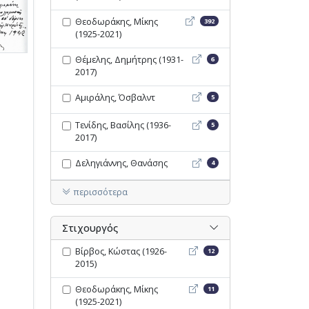
Θεοδωράκης, Μίκης (1925-20
Θεοδωράκης, Μίκης
392
(1925-2021)
Θέμελης, Δημήτρης (1931-
Θέμελης, Δημήτρης (1931-
6
2017)
Αμιράλης, Όσβαλντ - Opac
Αμιράλης, Όσβαλντ
5
Τενίδης, Βασίλης (1936-201
Τενίδης, Βασίλης (1936-
5
2017)
Δεληγιάννης, Θανάσης - O
Δεληγιάννης, Θανάσης
4
περισσότερα
Στιχουργός
Βίρβος, Κώστας (1926-2015)
Βίρβος, Κώστας (1926-
12
2015)
Θεοδωράκης, Μίκης (1925-2
Θεοδωράκης, Μίκης
11
(1925-2021)