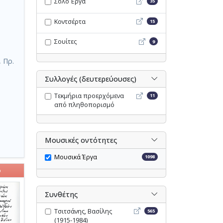
Σόλο Έργα - Opac
Σόλο Έργα
35
Κοντσέρτα - Opac
Κοντσέρτα
15
Σουίτες - Opac
Σουίτες
9
 Πρ.
Συλλογές (δευτερεύουσες)
Τεκμήρια προερχόμενα απ
Τεκμήρια προερχόμενα
11
από πληθοπορισμό
Μουσικές οντότητες
Μουσικά Έργα
1098
ο
Συνθέτης
Τσιτσάνης, Βασίλης (1915-19
Τσιτσάνης, Βασίλης
565
(1915-1984)