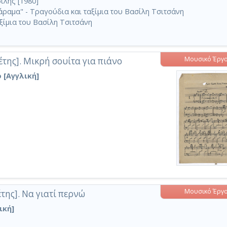
ίλης [1980]
άραμα" - Τραγούδια και ταξίμια του Βασίλη Τσιτσάνη
ξίμια του Βασίλη Τσιτσάνη
Μουσικό Έργ
της]. Μικρή σουίτα για πιάνο
o [Αγγλική]
Μουσικό Έργ
της]. Να γιατί περνώ
ική]