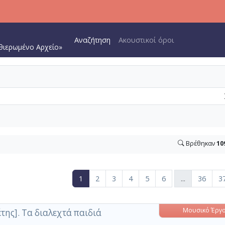
Main navigation
Αναζήτηση
Ακουστικοί όροι
θιερωμένο Αρχείο»
Βρέθηκαν
10
49 Εκδόσεις και 56 τεκμήρια ) , σύνολο σελίδων 37.
(current)
1
2
3
4
5
6
...
36
3
ιτηρίων αναζήτησης
η επιπλέον κριτηρίων αναζήτησης
Μουσικό Έργ
της]. Τα διαλεχτά παιδιά