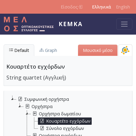
Παράκαμψη προς το κυρίως περιεχόμενο
Είσοδος
Ελληνικά
English
ΚΕΜΚΑ
Default
Graph
Μουσικό μέσο
Κουαρτέτο εγχόρδων
String quartet (Αγγλική)
Συμφωνική ορχήστρα
Ορχήστρα
Ορχήστρα δωματίου
Κουαρτέτο εγχόρδων
Σύνολο εγχόρδων
Ορχήστρα εγχόρδων