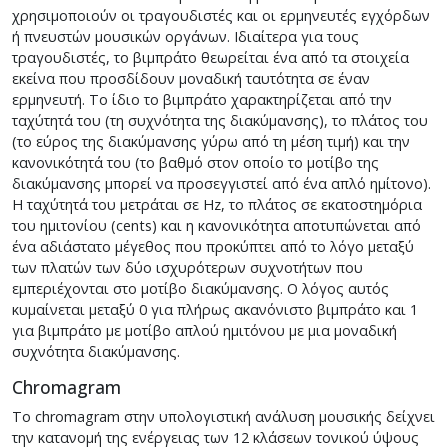
χρησιμοποιούν οι τραγουδιστές και οι ερμηνευτές εγχόρδων
ή πνευστών μουσικών οργάνων. Ιδιαίτερα για τους
τραγουδιστές, το βιμπράτο θεωρείται ένα από τα στοιχεία
εκείνα που προσδίδουν μοναδική ταυτότητα σε έναν
ερμηνευτή. Το ίδιο το βιμπράτο χαρακτηρίζεται από την
ταχύτητά του (τη συχνότητα της διακύμανσης), το πλάτος του
(το εύρος της διακύμανσης γύρω από τη μέση τιμή) και την
κανονικότητά του (το βαθμό στον οποίο το μοτίβο της
διακύμανσης μπορεί να προσεγγιστεί από ένα απλό ημίτονο).
Η ταχύτητά του μετράται σε Hz, το πλάτος σε εκατοστημόρια
του ημιτονίου (cents) και η κανονικότητα αποτυπώνεται από
ένα αδιάστατο μέγεθος που προκύπτει από το λόγο μεταξύ
των πλατών των δύο ισχυρότερων συχνοτήτων που
εμπεριέχονται στο μοτίβο διακύμανσης. Ο λόγος αυτός
κυμαίνεται μεταξύ 0 για πλήρως ακανόνιστο βιμπράτο και 1
για βιμπράτο με μοτίβο απλού ημιτόνου με μια μοναδική
συχνότητα διακύμανσης.
Chromagram
Το chromagram στην υπολογιστική ανάλυση μουσικής δείχνει
την κατανομή της ενέργειας των 12 κλάσεων τονικού ύψους