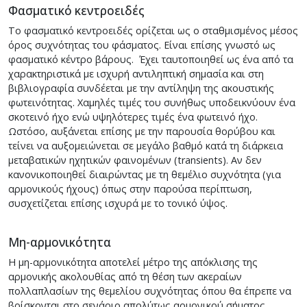
Φασματικό κεντροειδές
Το φασματικό κεντροειδές ορίζεται ως ο σταθμισμένος μέσος
όρος συχνότητας του φάσματος. Είναι επίσης γνωστό ως
φασματικό κέντρο βάρους. Έχει ταυτοποιηθεί ως ένα από τα
χαρακτηριστικά με ισχυρή αντιληπτική σημασία και στη
βιβλιογραφία συνδέεται με την αντίληψη της ακουστικής
φωτεινότητας. Χαμηλές τιμές του συνήθως υποδεικνύουν ένα
σκοτεινό ήχο ενώ υψηλότερες τιμές ένα φωτεινό ήχο.
Ωστόσο, αυξάνεται επίσης με την παρουσία θορύβου και
τείνει να αυξομειώνεται σε μεγάλο βαθμό κατά τη διάρκεια
μεταβατικών ηχητικών φαινομένων (transients). Αν δεν
κανονικοποιηθεί διαιρώντας με τη θεμέλιο συχνότητα (για
αρμονικούς ήχους) όπως στην παρούσα περίπτωση,
συσχετίζεται επίσης ισχυρά με το τονικό ύψος.
Μη-αρμονικότητα
Η μη-αρμονικότητα αποτελεί μέτρο της απόκλισης της
αρμονικής ακολουθίας από τη θέση των ακεραίων
πολλαπλασίων της θεμελίου συχνότητας όπου θα έπρεπε να
βρίσκονται στο σενάριο απολύτως αρμονικού σήματος.