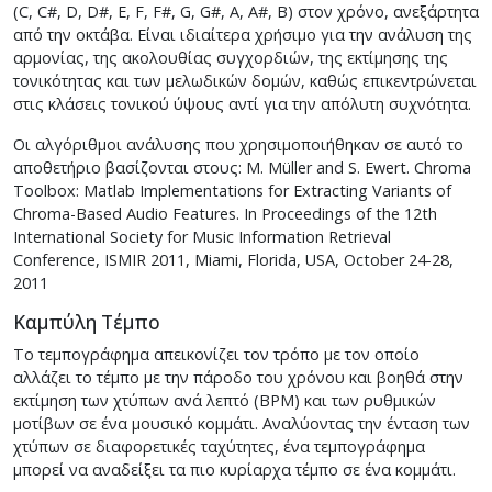
(C, C#, D, D#, E, F, F#, G, G#, A, A#, B) στον χρόνο, ανεξάρτητα
από την οκτάβα. Είναι ιδιαίτερα χρήσιμο για την ανάλυση της
αρμονίας, της ακολουθίας συγχορδιών, της εκτίμησης της
τονικότητας και των μελωδικών δομών, καθώς επικεντρώνεται
στις κλάσεις τονικού ύψους αντί για την απόλυτη συχνότητα.
Οι αλγόριθμοι ανάλυσης που χρησιμοποιήθηκαν σε αυτό το
αποθετήριο βασίζονται στους: M. Müller and S. Ewert. Chroma
Toolbox: Matlab Implementations for Extracting Variants of
Chroma-Based Audio Features. In Proceedings of the 12th
International Society for Music Information Retrieval
Conference, ISMIR 2011, Miami, Florida, USA, October 24-28,
2011
Καμπύλη Τέμπο
To τεμπογράφημα απεικονίζει τον τρόπο με τον οποίο
αλλάζει το τέμπο με την πάροδο του χρόνου και βοηθά στην
εκτίμηση των χτύπων ανά λεπτό (BPM) και των ρυθμικών
μοτίβων σε ένα μουσικό κομμάτι. Αναλύοντας την ένταση των
χτύπων σε διαφορετικές ταχύτητες, ένα τεμπογράφημα
μπορεί να αναδείξει τα πιο κυρίαρχα τέμπο σε ένα κομμάτι.