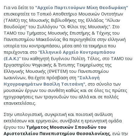
Για να δείτε το
"Αρχείο Παρτιτούρων Μίκη Θεοδωράκη"
επισκεφτείτε το Τοπικό Αποθετήριο Μουσικών Οντοτήτων
(ΤΑΜΟ) της Μουσικής Βιβλιοθήκης της Ελλάδας "Λίλιαν
Βουδούρη" του Συλλόγου "Οι Φίλοι της Μουσικής". Στο
ΤΑΜΟ του Τμήματος Μουσικής Επιστήμης & Τέχνης του
Πανεπιστημίου Μακεδονίας θα περιηγηθείτε στην ελληνική
ιστορία του κοντραμπάσου, μέσα από τα τεκμήρια που
περιέχονται στο
“Ελληνικό Αρχείο Κοντραμπάσου
(Ε.Α.Κ.)”
του καθηγητή Ευγένιου Πολίτη. Τέλος, στο ΤΑΜΟ του
Εργαστηρίου Ψηφιακής & Έντυπης Τεκμηρίωσης της
Ελληνικής Μουσικής (ΕΨΕΤΕΜ) του Πανεπιστημίου
Ιωαννίνων, θα έχετε πρόσβαση στη
"Συλλογή
Ηχογραφημάτων Βασίλη Τσιτσάνη"
, στο σύνολο των
μουσικών έργων του συνθέτη καθώς και σε όλες τις πρώτες
ηχογραφήσεις των τραγουδιών του αλλά και σε πολλές
επανεκτελέσεις.
Στην υπολογιστική, συγκριτική και ποιοτική ανάλυση
εκτελέσεων και ερμηνειών, συνέβαλε η ερευνητική ομάδα
έργου του
Τμήματος Μουσικών Σπουδών του
Αριστοτελείου Πανεπιστημίου Θεσσαλονίκης
, ενώ την