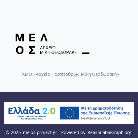
ΤΑΜΟ «Αρχείο Παρτιτούρων Μίκη Θεοδωράκη»
© 2025
melos-project.gr
- Powered by:
ReasonableGraph.org