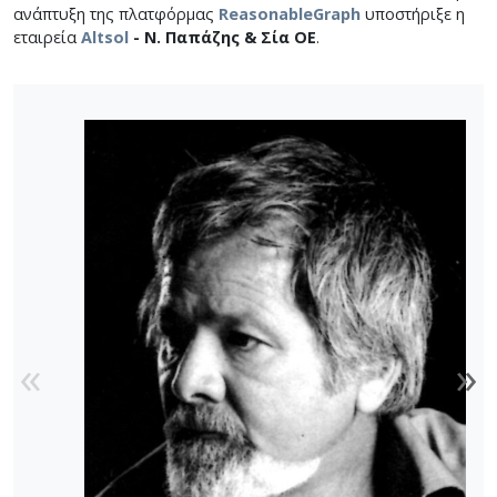
ανάπτυξη της πλατφόρμας
ReasonableGraph
υποστήριξε η
εταιρεία
Altsol
- Ν. Παπάζης & Σία ΟΕ
.
«
»