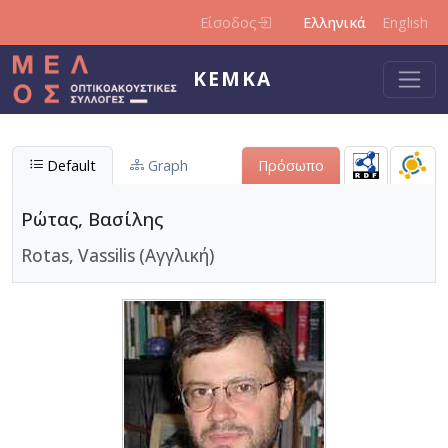
Παράκαμψη προς το κυρίως περιεχόμενο
Είσοδος
Ελληνικά
English
ΚΕΜΚΑ
Default
Graph
Πρόσωπο
Ρώτας, Βασίλης
Rotas, Vassilis (Αγγλική)