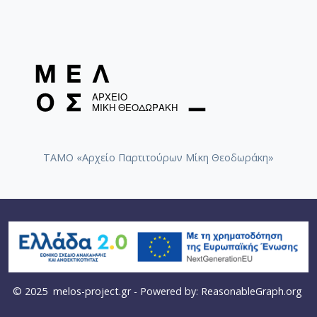
ΤΑΜΟ «Αρχείο Παρτιτούρων Μίκη Θεοδωράκη»
© 2025
melos-project.gr
- Powered by:
ReasonableGraph.org