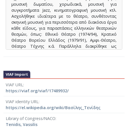
μουσική δωματίου, χορωδιακά, μουσική για
συγκροτήματα Jazz, κινηματογραφική μουσική κτλ.
Ασχολήθηκε ιδιαίτερα με το θέατρο, συνθέτοντας
σκηνική μουσική για περισσότερα από διακόσια έργα
κάθε είδους, για παραστάσεις ελληνικών θεατρικών
θεσμών, όπως: Εθνικό Θέατρο (1974/94), Κρατικό
Θέατρο Βορείου Ελλάδος (1979/91), Αμφι-Θέατρο,
Θέατρο Τέχνης κ.ά. Παράλληλα διακρίθηκε ως
ενορχηστρωτής. Στις σημαντικότερες
ενορχηστρώσεις του συγκαταλέγονται ο Ύμνος εις
στην Ελευθερίαν για συμφωνική ορχήστρα και
χορωδία (Νικόλαος Μάντζαρος), η καντάτα Ύμνος
VIAF Import
των Μεσογειακών Αγώνων (Μίκης Θεοδωράκης), ο
κύκλος τραγουδιών Οι γειτονιές του φεγγαριού
VIAF URL
(Μάνος Χατζιδάκις), σειρά έργων των επτανησίων
https://viaf.org/viaf/17489932/
συνθετών Μάντζαρου, Καρρέρ, Ξύνδα, Σαμάρα,
Λαυράγκα, Λαμπελέτ, Ευαγγελάτου, Ξένου κ.ά. Δίδαξε
VIAF identity URL
σε σχολές, σεμινάρια, ΙΕΚ, έχει δώσει πολλές
https://el.wikipedia.org/wiki/Βασίλης_Τενίδης
διαλέξεις και έχει μετάσχει σε συνέδρια και
συζητήσεις. Έχει δημιουργήσει σειρές εκπαιδευτικών
Library of Congress/NACO
εκπομπών για το ραδιόφωνο και την τηλεόραση.
Tenidis, Vassilis