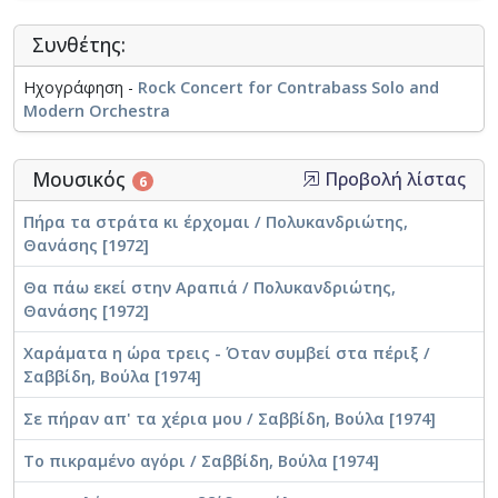
Μουσικό Έργο -
Τενίδης, Βασίλης (1936-2017). Nice' n'
spicy, for alto sax, accordion, vibes and bass
Συνθέτης:
Μουσικό Έργο -
Τενίδης, Βασίλης (1936-2017). I'll tell
Ηχογράφηση -
Rock Concert for Contrabass Solo and
you in three ways, Serenade for clarinet Bb,
Modern Orchestra
contrabass and light percussion
Μουσικό Έργο -
Τενίδης, Βασίλης (1936-2017).
Μουσικός
Προβολή λίστας
6
Albicocco do Brazil, for contrabass solo with
piano accompaniment
Πήρα τα στράτα κι έρχομαι / Πολυκανδριώτης,
Θανάσης [1972]
Μουσικό Έργο -
Τενίδης, Βασίλης (1936-2017).
Variations on a theme from Hepirus for
Θα πάω εκεί στην Αραπιά / Πολυκανδριώτης,
contrabass solo
Θανάσης [1972]
Χαράματα η ώρα τρεις - Όταν συμβεί στα πέριξ /
Μουσικό Έργο -
Τενίδης, Βασίλης (1936-2017). Rock
Σαββίδη, Βούλα [1974]
Concert for Contrabass Solo and Modern Orchestra
Σε πήραν απ' τα χέρια μου / Σαββίδη, Βούλα [1974]
Το πικραμένο αγόρι / Σαββίδη, Βούλα [1974]