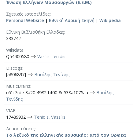
Ένωση Ελλήνων Μουσουργών (Ε.Ε.Μ.)
Σχετικές ιστοσελίδες
Personal Website
|
Εθνική Λυρική Σκηνή
|
Wikipedia
Εθνική Βιβλιοθήκη Ελλάδας
333742
Wikidata
Q54400580 ⟶
Vasilis Tenidis
Discogs
[a806897] ⟶
Βασίλης Τενίδης
MusicBrainz
c61f7fde-3a20-4982-bf00-8e538a1075aa ⟶
Βασίλης
Τενίδης
VIAF
17489932 ⟶
Tenidis, Vassilis
Δημοσιεύσεις
Το λεξικό της ελληνικής μουσικής : από τον Ορφέα