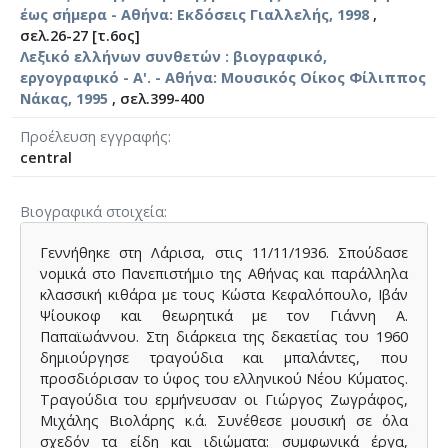
έως σήμερα - Αθήνα: Εκδόσεις Γιαλλελής, 1998
,
σελ.26-27 [τ.6ος]
Λεξικό ελλήνων συνθετών : βιογραφικό,
εργογραφικό - A'. - Αθήνα: Μουσικός Οίκος Φίλιππος
Νάκας, 1995
, σελ.399-400
Προέλευση εγγραφής
central
Βιογραφικά στοιχεία
Γεννήθηκε στη Λάρισα, στις 11/11/1936. Σπούδασε
νομικά στο Πανεπιστήμιο της Αθήνας και παράλληλα
κλασσική κιθάρα με τους Κώστα Κεφαλόπουλο, Ιβάν
Ψίουκοφ και θεωρητικά με τον Γιάννη Α.
Παπαϊωάννου. Στη διάρκεια της δεκαετίας του 1960
δημιούργησε τραγούδια και μπαλάντες, που
προσδιόρισαν το ύφος του ελληνικού Νέου Κύματος.
Τραγούδια του ερμήνευσαν οι Γιώργος Ζωγράφος,
Μιχάλης Βιολάρης κ.ά. Συνέθεσε μουσική σε όλα
σχεδόν τα είδη και ιδιώματα: συμφωνικά έργα,