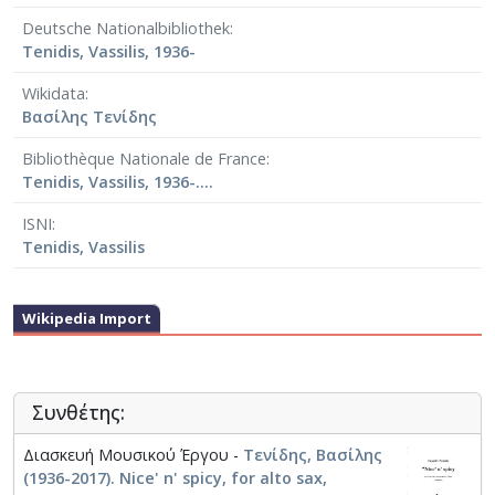
Υπήρξε στενός συνεργάτης του Μάνου Χατζιδάκι στο
Deutsche Nationalbibliothek
Γ΄ Πρόγραμμα της ΕΤ. Είναι αρχιμουσικός στα
Tenidis, Vassilis, 1936-
Μουσικά Σύνολα της και τακτικό μέλος της Ένωσης
Ελλήνων Μουσουργών. Με την ΕΛΣ συνεργάστηκε
Wikidata
στην μουσική επεξεργασία και ενορχήστρωση των
Βασίλης Τενίδης
έργων: Οι απάχηδες των Αθηνών (1984/85), Θυμήσου
εκείνα τα χρόνια (2007/08), Το μικρόβιο του έρωτα
Bibliothèque Nationale de France
(2009/10). Έχει συνεργαστεί με το ραδιόφωνο και την
Tenidis, Vassilis, 1936-....
τηλεόραση. Απεβίωσε στις 7/2/2017.
ISNI
Tenidis, Vassilis
Wikipedia Import
Συνθέτης:
Διασκευή Μουσικού Έργου -
Τενίδης, Βασίλης
(1936-2017). Nice' n' spicy, for alto sax,