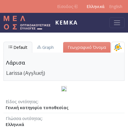
Παράκαμψη προς το κυρίως περιεχόμενο
Είσοδος
Ελληνικά
English
ΚΕΜΚΑ
Default
Graph
Γεωγραφικό Όνομα
Λάρισα
Larissa (Αγγλική)
Είδος οντότητας
Γενική κατηγορία τοποθεσίας
Γλώσσα οντότητας
Ελληνικά