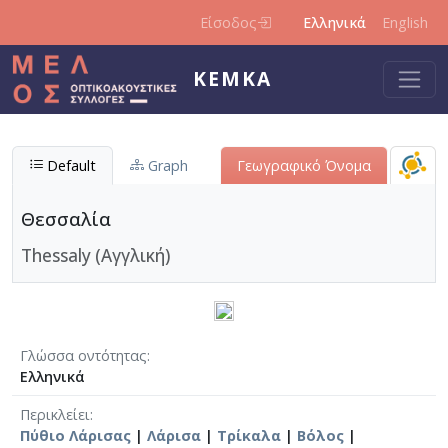
Παράκαμψη προς το κυρίως περιεχόμενο
Είσοδος
Ελληνικά
English
ΚΕΜΚΑ
Default
Graph
Γεωγραφικό Όνομα
Θεσσαλία
Thessaly (Αγγλική)
Γλώσσα οντότητας
Ελληνικά
Περικλείει
Πύθιο Λάρισας
|
Λάρισα
|
Τρίκαλα
|
Bόλος
|