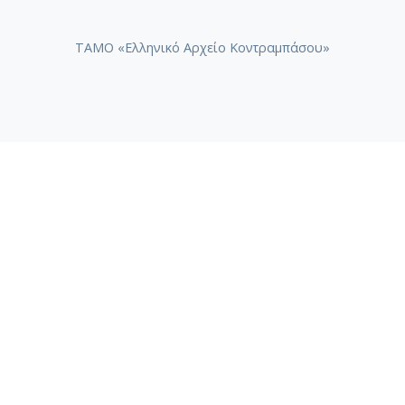
ΤΑΜΟ «Ελληνικό Αρχείο Κοντραμπάσου»
ΤΑΜΟ «Συλλογή Ηχογραφημάτων Βασίλη Τσιτσάνη»