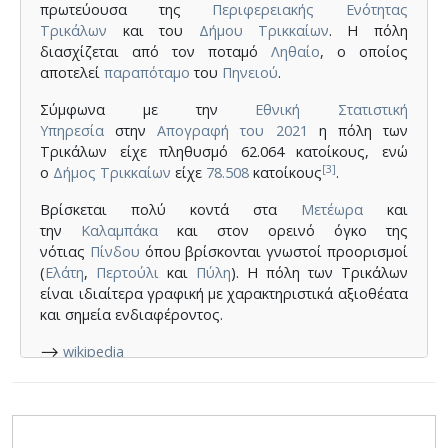
πρωτεύουσα της
Περιφερειακής Ενότητας
Τρικάλων
και του
Δήμου Τρικκαίων
. Η πόλη
διασχίζεται από τον ποταμό
Ληθαίο
, ο οποίος
αποτελεί
παραπόταμο
του
Πηνειού
.
Σύμφωνα με την
Εθνική Στατιστική
Υπηρεσία
στην
Απογραφή του 2021
η πόλη των
Τρικάλων είχε πληθυσμό 62.064 κατοίκους, ενώ
[3]
ο
Δήμος Τρικκαίων
είχε
78.508
κατοίκους
.
Βρίσκεται πολύ κοντά στα
Μετέωρα
και
την
Καλαμπάκα
και στον ορεινό όγκο της
νότιας
Πίνδου
όπου βρίσκονται γνωστοί προορισμοί
(
Ελάτη
,
Περτούλι
και
Πύλη
). Η πόλη των Τρικάλων
είναι ιδιαίτερα γραφική με χαρακτηριστικά αξιοθέατα
και σημεία ενδιαφέροντος.
⟶
wikipedia