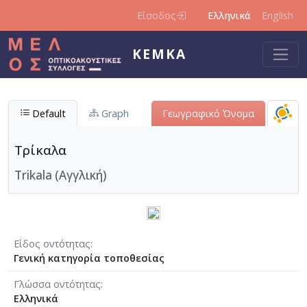
Παράκαμψη προς το κυρίως περιεχόμενο
Είσοδος
Ελληνικά
English
ΚΕΜΚΑ
Default
Graph
Γεωγραφικό Όνομα
Τρίκαλα
Trikala (Αγγλική)
Είδος οντότητας
Γενική κατηγορία τοποθεσίας
Γλώσσα οντότητας
Ελληνικά