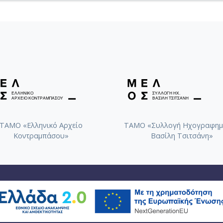
Ελληνική Αποκρηά [Πρώτο αρχ
α τρίο] [1947-07-
Σουΐτα για πνευστά και πιάν
παρτιτούρας]
7-10-21]
Πρώτη Συμφωνία [Σχέδια] [19
ΤΑΜΟ «Ελληνικό Αρχείο
ΤΑΜΟ «Συλλογή Ηχογραφημ
Κοντραμπάσου»
Βασίλη Τσιτσάνη»
ό σε τελική
Προμηθέας Δεσμώτης [Βιβλιοδ
05-05]
n
Ελεγείο και θρήνος [Φωτοτυπί
] [1949-03]
θέματα και κύκλοι [φωτοτυπί