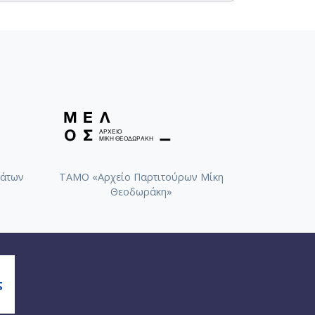
ικό χειρόγραφο] [1953-10-12]
ο εργ. 5, αρ.2 [Απόσπασμα
48-1950]
άτων
ΤΑΜΟ «Αρχείο Παρτιτούρων Μίκη
Θεοδωράκη»
ετημένο σε τελική μορφή] [1946-
α] [1950-11-09]
α] [1947-04-15]