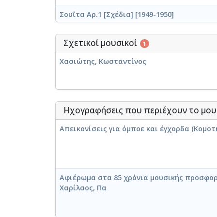
Σουΐτα Αρ.1 [Σχέδια] [1949-1950]
Σχετικοί μουσικοί
1
Χασιώτης, Κωσταντίνος
Assi-Gonia "Scherzo sinfonico" [Later version
Ηχογραφήσεις που περιέχουν το μου
Το Πανηγύρι της Ασή-Γωνιάς -Κρητικό- (εργ.6
Απεικονίσεις για όμποε και έγχορδα (Κομοτη
Το πανηγύρι της Ασή-Γωνιάς [1947-10-15]
Αφιέρωμα στα 85 χρόνια μουσικής προσφορά
Χαρίλαος, Πα