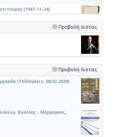
ρτιτούρα] [1947-11-24]
Προβολή λίστας
 [1953]
Προβολή λίστας
Κρητικό- (εργ.6) [1947-10-15]
γχορδα (Τελλόγλειο, 08.02.2020)
 Suite [Later version]
ιλείου, Βασίλης - Μέρμηγκας,