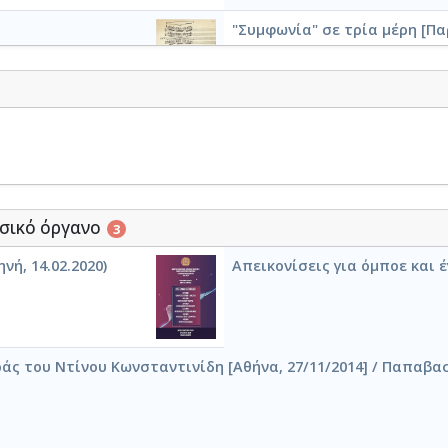
"Συμφωνία" σε τρία μέρη [Πα
]
Assi-Gonia "Scherzo sinfonico"
σικό όργανο
3
) [1947-10-15]
Το Πανηγύρι της Ασή-Γωνιάς -
νή, 14.02.2020)
Απεικονίσεις για όμποε και έ
Pour Rallou Manou - "Carnaval"
ς του Ντίνου Κωνσταντινίδη [Αθήνα, 27/11/2014] / Παπαβασ