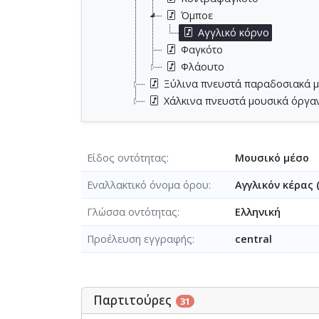
Όμποε
Αγγλικό κόρνο
Φαγκότο
Φλάουτο
Ξύλινα πνευστά παραδοσιακά 
Χάλκινα πνευστά μουσικά όργα
Είδος οντότητας
Μουσικό μέσο
Εναλλακτικό όνομα όρου
Αγγλικόν κέρας 
Γλώσσα οντότητας
Ελληνική
Προέλευση εγγραφής
central
Παρτιτούρες
31