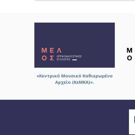
Carnaval Suite ballet [Partition]
Σουΐτα για πνευστά και πιάνο [Πρόκειται γι
08]
Σεξτέτο [Προσχέδια και τελικό σχέδιο] [194
«Κεντρικό Μουσικό Καθιερωμένο
Αρχείο (ΚεΜΚΑ)».
Προμηθέας Δεσμώτης [Δεμένο με συρραπτικ
μορφή] [1946-05-05]
Simfonia N.4 - Kata Sadoukeon - Indroductio
Ελεγείο και θρήνος [Παρτιτούρα χειρογράφου