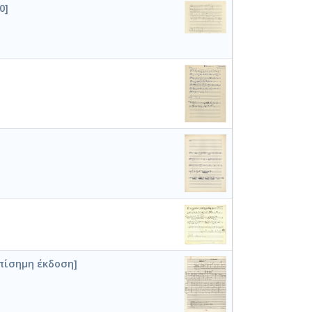
0]
πίσημη έκδοση]