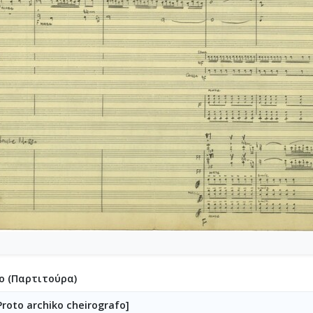
5-114-Η Μάννα, Πάνω σε ποίημα του Διονυσίου Σολωμού, Σουΐτα Α
-115-Suite No 2 [1956]
6-116-Quartet - Κουαρτέτο εγχόρδων [1954-1956]
-117-Ill met by moonlight [1957-01-25]
6-118-Ο Κύκλος [1957-02-09]
7-119-Oι Πέντε Ναύτες [1957-06-18]
7-120-Honeymoon [1957-10-15-1957-11-10]
7-121-Έργο για ορχήστρα και πιάνο (απόσπασμα) [1957]
122-Le tireur des toits [1957]
7-123-Σπουδές για τετράχορδα [1957]
-124-Concerto pour piano et orchestre [1957-07-17-1958-01-10]
125-Les Quatre Eluard, Jours de pluie [1958-02-14]
-126-Les Six Eluard, Medieuses [1958-03-10]
8-127-Ερωφίλη [1958-07-29]
-128-Sonatina No 2 pour violon et piano [1958-08-10]
9-129-Πέντε στρατιώτες [1958-08-25]
-130-Oedipus Tyrannos, Ode pour orchestre a cordes [1958-10-13
ο (Παρτιτούρα)
9-131-Επιτάφιος [1958-05-11]
[Proto archiko cheirografo]
132-Le feu aux poudres, Ballet en 3 Actes [1958-12-30]