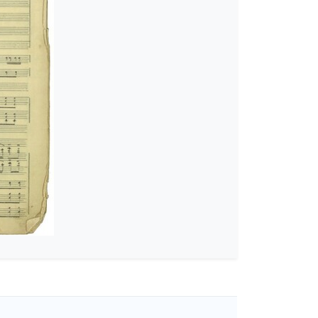
ρ. 3 για ορχήστρα, μικτή χορωδία και mezzo-soprano [1956-08-
]