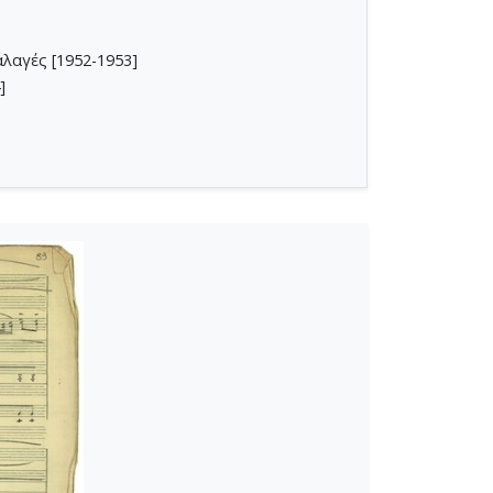
αλαγές [1952-1953]
]
ή και Ορχήστρα Εγχόρδων [1955-02-23]