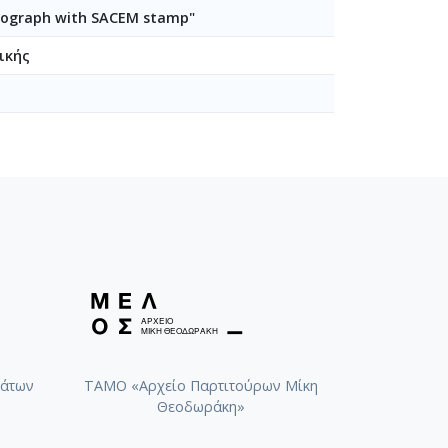
autograph with SACEM stamp"
ικής
[Δολιχοκέφαλοι και Στρογγυλοκέφαλοι] [1962-1963]
άτων
ΤΑΜΟ «Αρχείο Παρτιτούρων Μίκη
Θεοδωράκη»