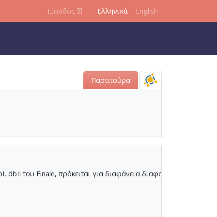
Είσοδος
Ελληνικά
English
Παρτιτούρα
Νίκου Αστρινίδη
.
μερομηνία SACEM 12/3/56
I, dbII του Finale, πρόκειται για διαφάνεια διαφορετικής, μάλλο