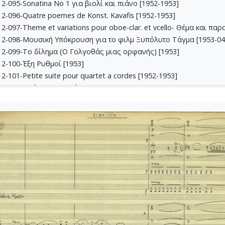
-095-Sonatina No 1 για βιολί και πιάνο [1952-1953]
2-096-Quatre poemes de Konst. Kavafis [1952-1953]
-097-Theme et variations pour oboe-clar. et vcello- Θέμα και παρ
12-098-Μoυσική Υπόκρουση για το φιλμ Ξυπόλυτο Τάγμα [1953-04
2-099-Το δίλημα (Ο Γολγοθάς μιας ορφανής) [1953]
2-100-Έξη Ρυθμοί [1953]
-101-Petite suite pour quartet a cordes [1952-1953]
13-102-Πρώτη Συμφωνία [1948-1954]
3-103-Αστραπόγιαννος [1954-07-17]
3-104-Το γιοφύρι της Άρτας [1954-08-13]
3-105-Λάμπρος και Μαρία [1954]
13-106-Έρως και Θάνατος, Τέσσερα τραγούδια για τη Μυρτώ, Φων
13-107-Θεοφανώ [1955-05-01]
4-108-Μικρή σουίτα για πιάνο [1955-08-01-1955-08-05]
4-109-Ένα δάκρυ της θάλασσας [1955]
14-110-Το τραγούδι του Νάλα από τη Μαχαμπαράτα [1955]
-111-Passacailles για δύο πιάνα [1955-10-28]
-112-Suite No 1 pour orchestre et piano [1949-1955]
-113-Sonatina pour piano [1955]