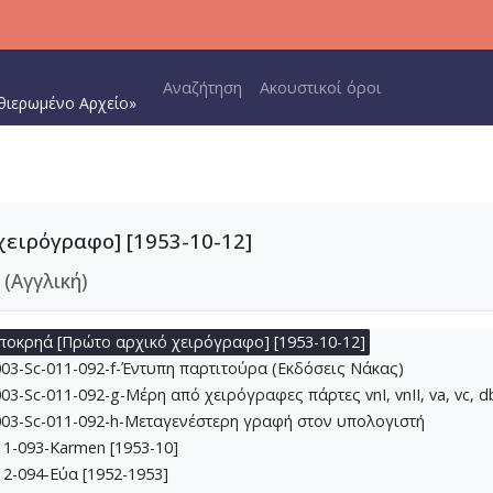
0-086-Κατσαντώνης, Μ. Σκουλούδης [1952-03]
0-087-Ορφέας και Ευρυδίκη (Διασκευή για πιάνο) [1952-08-02]
Main navigation
0-088-Ορφέας και Ευρυδίκη [1952-08-17]
Αναζήτηση
Ακουστικοί όροι
θιερωμένο Αρχείο»
0-089-ELIKON για πιάνο και ορχήστρα (ΕΛΙΚΩΝΑΣ) [1952-12-25]
0-090-Συρτός Χανιώτικος για πιάνο και κρουστά [1952]
0-091-[Ποιητικές βραδιές Μάνου Κατράκη] [1952]
1-092-Carnaval-Ελληνική Αποκρηά [1947-1953]
3-Sc-011-092-a-Σχέδια με υποδείξεις
03-Sc-011-092-b-Χειρόγραφη παρτιτούρα Μ.Θ. για πιάνο
ειρόγραφο] [1953-10-12]
03-Sc-011-092-c-Φωτοτυπία χειρόγραφης μεταγραφής για πιάνο 
 (Αγγλική)
03-Sc-011-092-d-Φωτοτυπία μέρους διασκευής για δύο πιάνα Μ.Θ
3-Sc-011-092-e-Παρτιτούρα με ημερομηνία Μ.Θ. 12.10.1953 και η
ποκρηά [Πρώτο αρχικό χειρόγραφο] [1953-10-12]
03-Sc-011-092-f-Έντυπη παρτιτούρα (Εκδόσεις Νάκας)
-Sc-011-092-g-Μέρη από χειρόγραφες πάρτες vnΙ, vnII, va, vc, db
03-Sc-011-092-h-Μεταγενέστερη γραφή στον υπολογιστή
1-093-Karmen [1953-10]
2-094-Εύα [1952-1953]