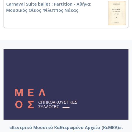
πάρτες]
Carnaval Suite ballet : Partition - Αθήνα:
Μουσικός Οίκος Φίλιππος Νάκας
Pour Rallou Manou - "Carnaval" Suite [Later
version]
«Κεντρικό Μουσικό Καθιερωμένο Αρχείο (ΚεΜΚΑ)».