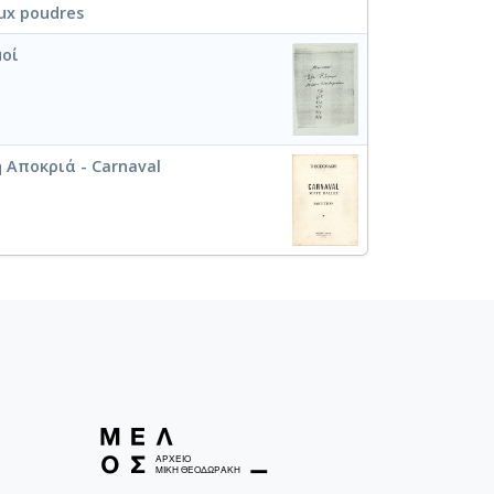
ux poudres
μοί
 Αποκριά - Carnaval