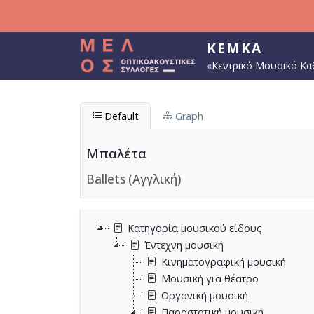
Παράκαμψη προς το κυρίως περιεχόμενο
ΚΕΜΚΑ
«Κεντρικό Μουσικό Κα
Default
Graph
Μπαλέτα
Ballets (Αγγλική)
Κατηγορία μουσικού είδους
Έντεχνη μουσική
Κινηματογραφική μουσική
Μουσική για θέατρο
Οργανική μουσική
Παραστατική μουσική