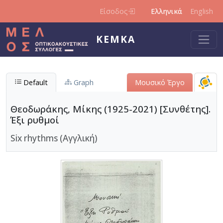
Παράκαμψη προς το κυρίως περιεχόμενο
Είσοδος
Ελληνικά
English
ΚΕΜΚΑ
Default
Graph
Μουσικό Έργο
Θεοδωράκης, Μίκης (1925-2021) [Συνθέτης].
Έξι ρυθμοί
Six rhythms (Αγγλική)