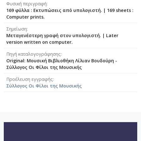
[Φάκελος] GR-As-MTH-003-Sc-008-061-Fuga [19
Φυσική περιγραφή
[Φάκελος] GR-As-MTH-003-Sc-008-062-Fuga [19
169 φύλλα : Εκτυπώσεις από υπολογιστή.
|
169 sheets :
Computer prints.
[Φάκελος] GR-As-MTH-003-Sc-008-063-Έρως και
[Φάκελος] GR-As-MTH-003-Sc-008-064-Ασκήσεις
Σημείωση
[Φάκελος] GR-As-MTH-003-Sc-008-065-Fuga [19
Μεταγενέστερη γραφή στον υπολογιστή.
|
Later
[Φάκελος] GR-As-MTH-003-Sc-008-066-Εισαγωγή
version written on computer.
[Φάκελος] GR-As-MTH-003-Sc-008-067-Σχέδια [
Πηγή καταλογογράφησης
[Φάκελος] GR-As-MTH-003-Sc-008-068-Σπουδή γι
Original: Μουσική Βιβλιοθήκη Λίλιαν Βουδούρη -
[Φάκελος] GR-As-MTH-003-Sc-008-069-Εσπεριν
Σύλλογος Οι Φίλοι της Μουσικής
[Φάκελος] GR-As-MTH-003-Sc-008-070-Πρελούδ
[Φάκελος] GR-As-MTH-003-Sc-009-071-Etude pour
Προέλευση εγγραφής
[Φάκελος] GR-As-MTH-003-Sc-009-072-Ελεγείο 
Σύλλογος Οι Φίλοι της Μουσικής
[Φάκελος] GR-As-MTH-003-Sc-009-073-Fuga [19
[Φάκελος] GR-As-MTH-003-Sc-009-074-Μελωδία
[Φάκελος] GR-As-MTH-003-Sc-009-075-Fuga [19
[Φάκελος] GR-As-MTH-003-Sc-009-076-Το Κοιμη
[Φάκελος] GR-As-MTH-003-Sc-009-077-Πρελούδι
[Φάκελος] GR-As-MTH-003-Sc-009-078-Αετός, Κ
[Φάκελος] GR-As-MTH-003-Sc-009-079-Δημοτικά