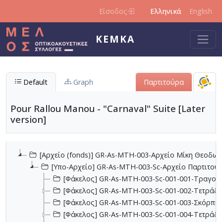
Παράκαμψη προς το κυρίως περιεχόμενο
Είσοδος
Ελληνικά
English
ΚΕΜΚΑ
Default
Graph
Παρτιτούρα
Pour Rallou Manou - "Carnaval" Suite [Later
version]
[Αρχείο (fonds)] GR-As-MTH-003-Αρχείο Μίκη Θεοδωρ
[Υπο-Αρχείο] GR-As-MTH-003-Sc-Αρχείο Παρτιτο
[Φάκελος] GR-As-MTH-003-Sc-001-001-Τραγούδι
[Φάκελος] GR-As-MTH-003-Sc-001-002-Τετράδια
[Φάκελος] GR-As-MTH-003-Sc-001-003-Σκόρπια
[Φάκελος] GR-As-MTH-003-Sc-001-004-Τετράδιο