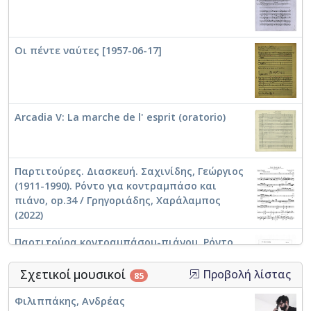
Οι πέντε ναύτες [1957-06-17]
Arcadia V: La marche de l' esprit (oratorio)
Παρτιτούρες. Διασκευή. Σαχινίδης, Γεώργιος
(1911-1990). Ρόντο για κοντραμπάσο και
πιάνο, op.34 / Γρηγοριάδης, Χαράλαμπος
(2022)
Παρτιτούρα κοντραμπάσου-πιάνου. Ρόντο
για κοντραμπάσο και πιάνο / Σαχινίδης,
Γεώργιος (1911-1990)
Σχετικοί μουσικοί
Προβολή λίστας
85
Φιλιππάκης, Ανδρέας