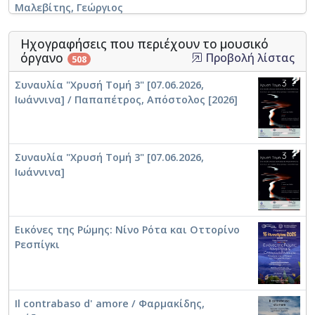
Μαλεβίτης, Γεώργιος
Καραπετιάν, Βιλέν
Ηχογραφήσεις που περιέχουν το μουσικό
Πάρτα κοντραμπάσου. Inventionis Impressio
όργανο
Προβολή λίστας
508
for Double Βass
Συναυλία "Χρυσή Τομή 3" [07.06.2026,
Γέρσος, Παναγιώτης - Νικόλαος
Ιωάννινα] / Παπαπέτρος, Απόστολος [2026]
΄Λυσιστράτη
Παπαπέτρος, Απόστολος
Συναυλία "Χρυσή Τομή 3" [07.06.2026,
Ιωάννινα]
Μαλλιόπουλος, Ιωάννης
Πάρτα κοντραμπάσου. Ναβροζίδης,
Χαράλαμπος. Quasi Una Sonata, for
contrabass and piano / Πολίτης, Ευγένιος
Εικόνες της Ρώμης: Νίνο Ρότα και Οττορίνο
Λιαρμακόπουλος, Βασίλης
Ρεσπίγκι
Ηλέκτρα
Σταματογιαννοπούλου, Νεφέλη
Il contrabaso d' amore / Φαρμακίδης,