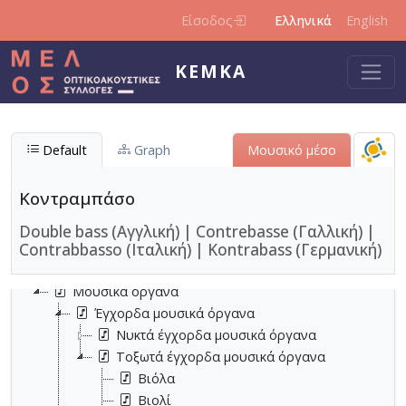
Παράκαμψη προς το κυρίως περιεχόμενο
Είσοδος
Ελληνικά
English
ΚΕΜΚΑ
Default
Graph
Μουσικό μέσο
Κοντραμπάσο
Double bass (Αγγλική)
|
Contrebasse (Γαλλική)
|
Contrabbasso (Ιταλική)
|
Kontrabass (Γερμανική)
Μουσικά όργανα
Έγχορδα μουσικά όργανα
Νυκτά έγχορδα μουσικά όργανα
Τοξωτά έγχορδα μουσικά όργανα
Βιόλα
Βιολί