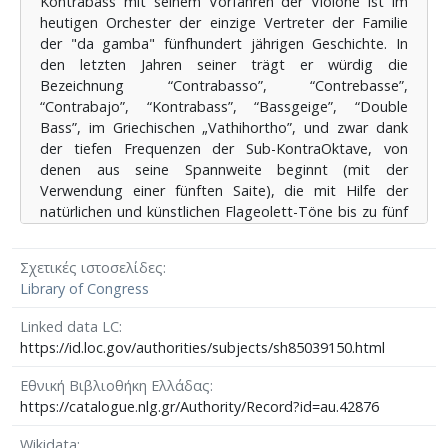
Kontrabass mit seinem Vorfahren der Violone ist im
που διαθέτει κάθε όργανο- δύναται να φτάσει τα
heutigen Orchester der einzige Vertreter der Familie
659,26 Hz (μι2). Για την σημειογραφία
der "da gamba" fünfhundert jährigen Geschichte. In
χρησιμοποιούνται τα τρία κλειδιά: Φα, Ντο τέταρτης
den letzten Jahren seiner trägt er würdig die
γραμμής τενόρου και Σολ. Καθορίζεται ως "όργανο
Bezeichnung “Contrabasso”, “Contrebasse”,
μεταφοράς", καθώς για την αποφυγή βοηθητικών
“Contrabajo”, “Kontrabass”, “Bassgeige”, “Double
γραμμών στην υπο-κόντρα και κόντρα οκτάβα,
Bass”, im Griechischen „Vathihortho”, und zwar dank
αποτυπώνεται σημειογραφικά στο πεντάγραμμο κατά
der tiefen Frequenzen der Sub-ΚontraOktave, von
μια οκτάβα υψηλότερα.
denen aus seine Spannweite beginnt (mit der
Verwendung einer fünften Saite), die mit Hilfe der
natürlichen und künstlichen Flageolett-Töne bis zu fünf
Oktaven erreicht (Η-h2). In der Notenschrift werden
drei Schlüssel verwendet (F-, C-Tenor und G), wobei
Σχετικές ιστοσελίδες
der tatsächliche Klang des Instruments im
Library of Congress
Pentagramm eine Oktave höher notiert wird. Seit der
Renaissance bis heute hat der Kontrabass, obwohl er
Linked data LC
unzähligen Veränderungen an seiner Art (sechs- bis
https://id.loc.gov/authorities/subjects/sh85039150.html
dreisaitig, mit oder ohne Taste), seinen Maßen (Baßls,
Bassets, Kleinbass, Großbass, Subbass, Violone
Εθνική Βιβλιοθήκη Ελλάδας
Grande, Octobass) und bei der Stimmung (Terz-Quart-
https://catalogue.nlg.gr/Authority/Record?id=au.42876
Stimmungen) entsprechend den Ansprüchen der
Komponisten jeder Epoche und jedes Ortes,
Wikidata