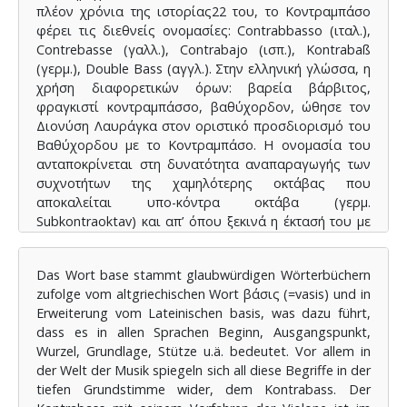
πλέον χρόνια της ιστορίας22 του, το Κοντραμπάσο
φέρει τις διεθνείς ονομασίες: Contrabbasso (ιταλ.),
Contrebasse (γαλλ.), Contrabajo (ισπ.), Kontrabaß
(γερμ.), Double Bass (αγγλ.). Στην ελληνική γλώσσα, η
χρήση διαφορετικών όρων: βαρεία βάρβιτος,
φραγκιστί κοντραμπάσσο, βαθύχορδον, ώθησε τον
Διονύση Λαυράγκα στον οριστικό προσδιορισμό του
Βαθύχορδου με το Κοντραμπάσο. Η ονομασία του
ανταποκρίνεται στη δυνατότητα αναπαραγωγής των
συχνοτήτων της χαμηλότερης οκτάβας που
αποκαλείται υπo-κόντρα οκτάβα (γερμ.
Subkontraoktav) και απ’ όπου ξεκινά η έκτασή του με
την δυνατότητα της χρήσης πέμπτης μπάσας χορδής
(ΣΙ2). Με τις φυσικές και τις τεχνητές αρμονικές, η
Das Wort base stammt glaubwürdigen Wörterbüchern
έκταση της ηχητικής του περιοχής δύναται να
zufolge vom altgriechischen Wort βάσις (=vasis) und in
ξεπεράσει τις πέντε οκτάβες (ΣΙ2–σι2). Λαμβάνοντας
Erweiterung vom Lateinischen basis, was dazu führt,
υπόψη την προαναφερθείσα δυνατότητα των πέντε
dass es in allen Sprachen Beginn, Ausgangspunkt,
χορδών, ο φυσικός πραγματικός του ήχος διανύει
Wurzel, Grundlage, Stütze u.ä. bedeutet. Vor allem in
ακουστική περιοχή που ξεκινάει από τα 30,863 Hz
der Welt der Musik spiegeln sich all diese Begriffe in der
(ΣΙ2) ή 41,203 Hz (ΜΙ1), 55 Hz (ΛΑ1), 73.416 Hz (Ρε),
tiefen Grundstimme wider, dem Kontrabass. Der
97,999 Hz (Σολ), και ανάλογα με το μήκος ταστιέρας