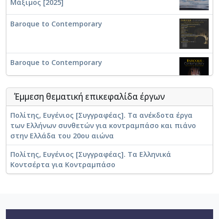
Μάξιμος [2025]
Ηλέκτρα
Πολυμενέας-Λιοντήρης, Θάνος
Baroque to Contemporary
Σαπουντζής, Μιχαήλ
Troisieme dimension
Baroque to Contemporary
Μπαμπαλούκας, Ιωάννης
Έμμεση θεματική επικεφαλίδα έργων
Phaedre
Baroque to Contemporary / Φαρμακίδης,
Μάξιμος [2017]
Πολίτης, Ευγένιος [Συγγραφέας]. Τα ανέκδοτα έργα
των Ελλήνων συνθετών για κοντραμπάσο και πιάνο
στην Ελλάδα του 20ου αιώνα
Ν. Σκαλκώτας - Κοντσέρτο για Κοντραμπάσο: Β.
Wolf, Michael Barry
Phaedre [1961-12-28]
Παπαβασιλείου - Β. Συμεωνίδης - Κ.Ο.Α. [Αθήνα,
Πολίτης, Ευγένιος [Συγγραφέας]. Τα Ελληνικά
Μέγαρον, 08.05.2009] / Παπαβασιλείου, Βασίλης
Κοντσέρτα για Κοντραμπάσο
[2009]
Ποταμιάνος, Αριστοτέλης
Concert Insomnique, Libre est la nuit, Opera
Michalis of Skiatos
de Lille, dissonArt Ensemble [11/10/2025]