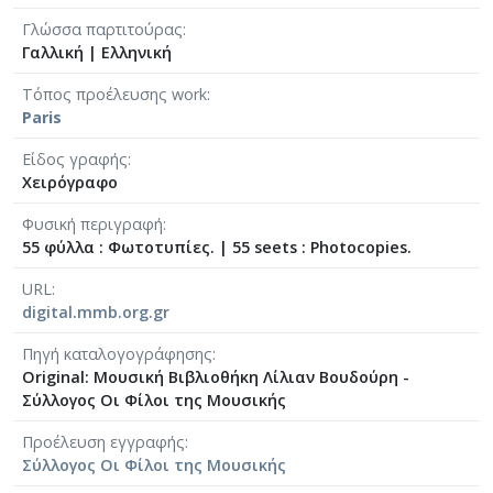
[Φάκελος] GR-As-MTH-003-Sc-008-062-Fuga [19
Γλώσσα παρτιτούρας
[Φάκελος] GR-As-MTH-003-Sc-008-063-Έρως και
Γαλλική
|
Ελληνική
[Φάκελος] GR-As-MTH-003-Sc-008-064-Ασκήσεις
[Φάκελος] GR-As-MTH-003-Sc-008-065-Fuga [19
Τόπος προέλευσης work
[Φάκελος] GR-As-MTH-003-Sc-008-066-Εισαγωγή
Paris
[Φάκελος] GR-As-MTH-003-Sc-008-067-Σχέδια [
Είδος γραφής
[Φάκελος] GR-As-MTH-003-Sc-008-068-Σπουδή γι
Χειρόγραφο
[Φάκελος] GR-As-MTH-003-Sc-008-069-Εσπεριν
[Φάκελος] GR-As-MTH-003-Sc-008-070-Πρελούδ
Φυσική περιγραφή
55 φύλλα : Φωτοτυπίες.
|
55 seets : Photocopies.
[Φάκελος] GR-As-MTH-003-Sc-009-071-Etude pour
[Φάκελος] GR-As-MTH-003-Sc-009-072-Ελεγείο 
URL
[Φάκελος] GR-As-MTH-003-Sc-009-073-Fuga [19
digital.mmb.org.gr
[Φάκελος] GR-As-MTH-003-Sc-009-074-Μελωδία
Πηγή καταλογογράφησης
[Φάκελος] GR-As-MTH-003-Sc-009-075-Fuga [19
Original: Μουσική Βιβλιοθήκη Λίλιαν Βουδούρη -
[Φάκελος] GR-As-MTH-003-Sc-009-076-Το Κοιμη
Σύλλογος Οι Φίλοι της Μουσικής
[Φάκελος] GR-As-MTH-003-Sc-009-077-Πρελούδι
[Φάκελος] GR-As-MTH-003-Sc-009-078-Αετός, Κ
Προέλευση εγγραφής
[Φάκελος] GR-As-MTH-003-Sc-009-079-Δημοτικά
Σύλλογος Οι Φίλοι της Μουσικής
[Φάκελος] GR-As-MTH-003-Sc-009-080-Πέντε Κρ