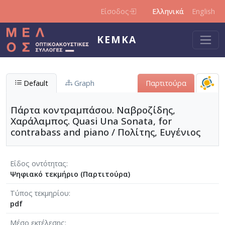
Παράκαμψη προς το κυρίως περιεχόμενο
Είσοδος
Ελληνικά
English
ΚΕΜΚΑ
Default
Graph
Παρτιτούρα
Πάρτα κοντραμπάσου. Ναβροζίδης,
Χαράλαμπος. Quasi Una Sonata, for
contrabass and piano / Πολίτης, Ευγένιος
Είδος οντότητας
Ψηφιακό τεκμήριο (Παρτιτούρα)
Τύπος τεκμηρίου
pdf
Μέσο εκτέλεσης