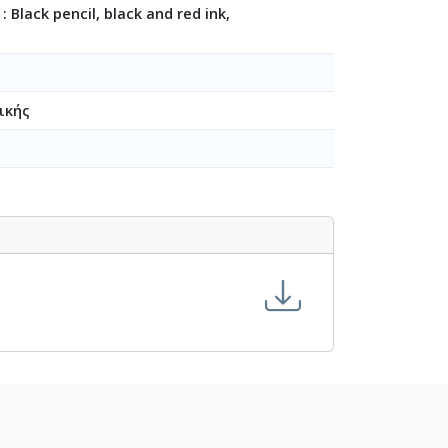
: Black pencil, black and red ink,
-6-5]
ικής