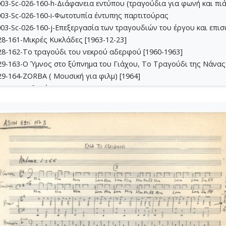
03-Sc-026-160-h-Διάφανεια εντύπου (τραγούδια για φωνή και πι
03-Sc-026-160-i-Φωτοτυπία έντυπης παρτιτούρας
03-Sc-026-160-j-Eπεξεργασία των τραγουδιών του έργου και επι
8-161-Μικρές Κυκλάδες [1963-12-23]
28-162-Το τραγούδι του νεκρού αδερφού [1960-1963]
9-163-Ο Ύμνος στο ξύπνημα του Γιάχου, Το Τραγούδι της Νάνας 
9-164-ZORBA ( Μουσική για φιλμ) [1964]
-165-Πολιτεία Β' [1964]
29-166-Χρυσοπράσινο φύλλο [1964]
9-167-3 Τετράδια με σχέδια τραγουδιών [1962-1963]
9-168-Τρωάδες [1965-06-03]
9-169-Σκόρπια τραγούδια [1959-1965]
9-170-[Κύκλος Φαραντούρη (six songs)] [1965]
29-171-Μαουτχάουζεν [1965-12]
9-172-Ρωμιοσύνη [1966-01]
9-173-Γράμματα από τη Γερμανία [1966-03]
0-174-Λυσιστράτη [1966-04-13]
-175-Une balle au coeur [1966-9-24]
0-176-Η μέρα που θα βγουν τα ψάρια [1966]