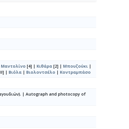
|
Μαντολίνο
[4] |
Κιθάρα
[2] |
Μπουζούκι
|
 II] |
Βιόλα
|
Βιολοντσέλο
|
Κοντραμπάσο
αγουδιών).
|
Autograph and photocopy of