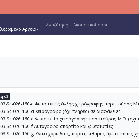
5-151-Ο Ουρανός είναι κλειστός [Προδομένη αγάπη] [1961-1962]
25-152-Όμορφη πόλη [1962]
Main navigation
5-153-Troisieme Dimension [1962-06-22]
Αναζήτηση
Ακουστικοί όροι
θιερωμένο Αρχείο»
5-154-Ηλέκτρα (Μουσική για φιλμ) [1961-1962]
26-155-Ένας Όμηρος [1962]
6-156-Γραμμική μουσική [1962]
6-157-[Προφητικά] [1963]
26-158-Μαγική πόλη
6-159-Η γειτονιά των αγγέλων [1963-08]
-160-Το Άξιον Εστί [1963-12-09]
3-Sc-026-160-a-Σχέδια, στα οποία περιέχονται και σχέδια άλλων 
03-Sc-026-160-b-Χειρόγραφο και φωτοτυπία χειρογράφου Μ.Θ. (
αρ.3
03-Sc-026-160-c-Φωτοτυπίες άλλης χειρόγραφης παρτιτούρας Μ.Θ
03-Sc-026-160-d-Χειρόγραφο (όχι πλήρες) σε διαφάνειες
03-Sc-026-160-e-Φωτοτυπία χειρόγραφης παρτιτούρας Μ.Θ. (όχι 
03-Sc-026-160-f-Αυτόγραφο σπαρτίτο και φωτοτυπίες
03-Sc-026-160-g-Υλικό χορωδίας, πάρτες κιθάρας (φωτοτυπίες 