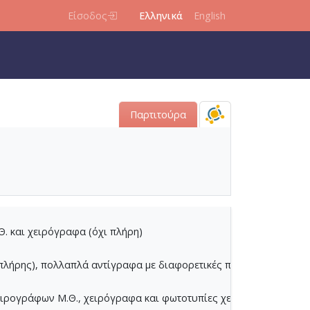
Είσοδος
Ελληνικά
English
Παρτιτούρα
τραγουδιών, στίχοι, φωτοτυπίες, τίτλοι
επεξεργασία τραγουδιών)
. και χειρόγραφα (όχι πλήρη)
πλήρης), πολλαπλά αντίγραφα με διαφορετικές προσθήκες και ση
χειρογράφων Μ.Θ., χειρόγραφα και φωτοτυπίες χειρογράφων άλλ