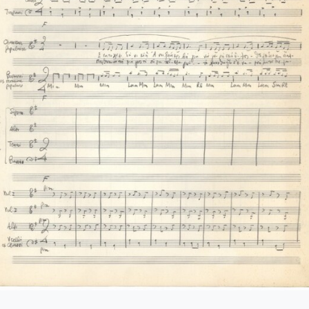
0-177-Έξη Θαλασσινά φεγγάρια [1966-11-1966-12]
0-178-Romangero Gitano (Λόρκα - Ελύτης) [1967-03-01-1998-03-11
0-179-Ο Ήλιος και ο Χρόνος [1967-08-31-1967-11-10]
0-180-Μυθιστόρημα - Τέσσερα τραγούδια [1968-01-09-1968-01-10
1-181-Αρκαδία V- Πνευματικό Εμβατήριο [1968-02-10]
-182-Κατάσταση Πολιορκίας - Etat de Siege [1967-06-23-1968-05
1-183-Η Αδελφή μας Αθηνά [1968-05-15]
-184-Για τη μάνα και τους φίλους, Αρκαδία III [1968-06-01]
2-185-Ο Ανδρέας [1968-06-22]
2-186-Τα Λαϊκά [1967-03-1968]
2-187-Νύχτα θανάτου [1968-05-26-1968-10-31]
2-188-Αρκαδία Ι [1968]
-189-Αρκαδία II, (2) Το παζάρι του φονιά [1969-01-1969-02]
-190-Αρκαδία IV, (4) - Ωδές [1969-03-03]
3-191-Επιφάνια - Αβέρωφ [1969-3-26]
-192-Αρκαδία VI [1969-4-14-1998-6-6]
-193-Αρκαδία VII, Ο Επιζών [1969-7-15-1998-6-7]
-194-Αρκαδία 8, (VII) [1969-7-17]
-195-Αρκαδία IX, Η μητέρα του εξόριστου [1969-8-7]