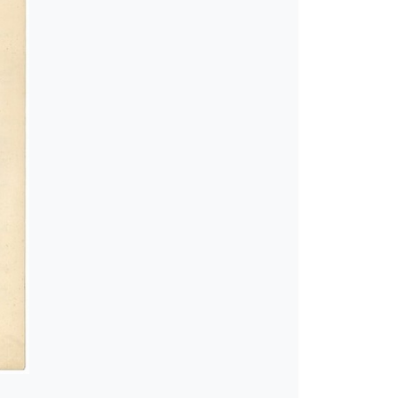
]
]
-02]