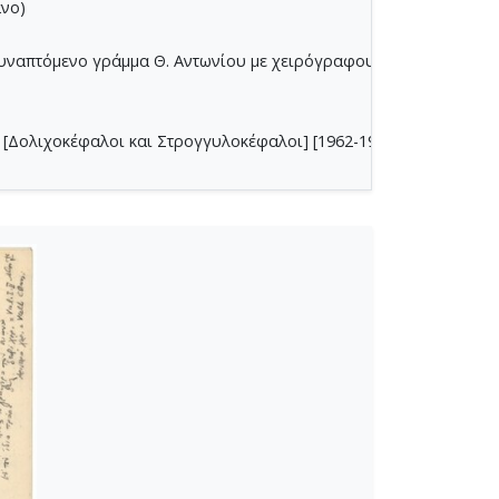
άνο)
συναπτόμενο γράμμα Θ. Αντωνίου με χειρόγραφους τίτλους Μ.Θ.
[Δολιχοκέφαλοι και Στρογγυλοκέφαλοι] [1962-1963]