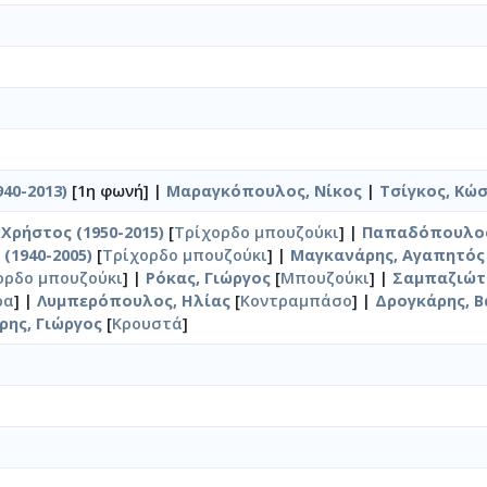
40-2013)
[1η φωνή] |
Μαραγκόπουλος, Νίκος
|
Τσίγκος, Κώ
Χρήστος (1950-2015)
[
Τρίχορδο μπουζούκι
] |
Παπαδόπουλος,
(1940-2005)
[
Τρίχορδο μπουζούκι
] |
Μαγκανάρης, Αγαπητός
ορδο μπουζούκι
] |
Ρόκας, Γιώργος
[
Μπουζούκι
] |
Σαμπαζιώτη
ρα
] |
Λυμπερόπουλος, Ηλίας
[
Κοντραμπάσο
] |
Δρογκάρης, Β
ρης, Γιώργος
[
Κρουστά
]