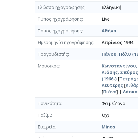
Γλώσσα ηχογράφησης
Ελληνική
Τύπος ηχογράφησης
Live
Τόπος ηχογράφησης
Αθήνα
Ημερομηνία ηχογράφησης
Απρίλιος 1994
Τραγουδιστής
Πάνου, Πόλυ (19
Μουσικός
Κωνσταντίνου, 
Λιόσης, Σπύρος 
(1966-)
[
Τετράχ
Λευτέρης
[
Κιθά
[
Πιάνο
] |
Λάσκα
Τονικότητα
Φα μείζονα
Ταξίμι
Όχι
Εταιρεία
Minos