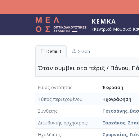
Παράκαμψη προς το κυρίως περιεχόμενο
ΚΕΜΚΑ
«Κεντρικό Μουσικό Κα
Default
Graph
Όταν συμβει στα πέριξ / Πάνου, Πό
Είδος οντότητας
Έκφραση
Τύπος περιεχομένου
Ηχογράφηση
Συνθέτης
Τσιτσάνης, Βασί
Διευθυντής ορχήστρας
Ξαρχάκος, Σταύ
Ηχολήπτης
Σμυρναίος, Γιά