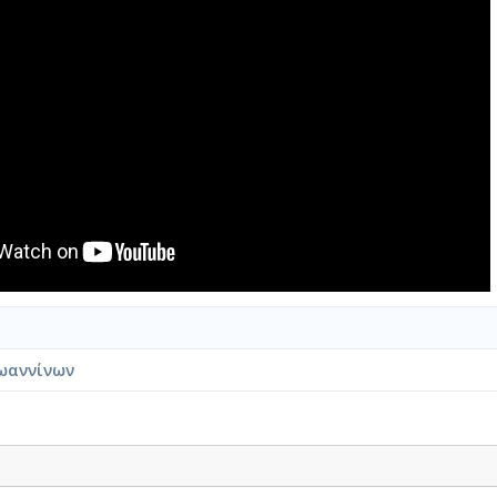
ωαννίνων