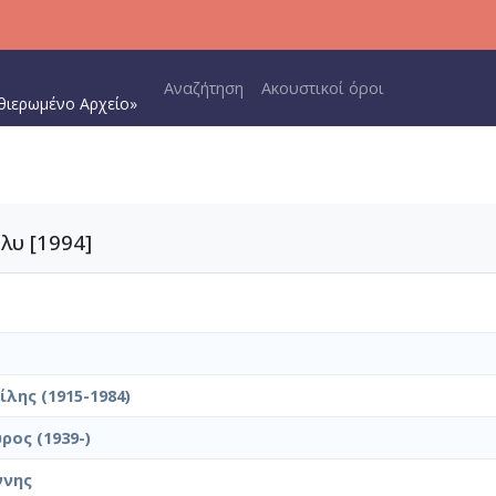
Main navigation
Αναζήτηση
Ακουστικοί όροι
θιερωμένο Αρχείο»
λυ [1994]
λης (1915-1984)
ρος (1939-)
ννης