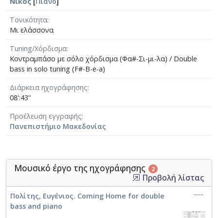
Νίκος
[
Πιάνο
]
Τονικότητα
Μι ελάσσονα
Tuning/Χόρδισμα
Κοντραμπάσο με σόλο χόρδισμα (Φα#-Σι-μι-λα) / Double
bass in solo tuning (F#-B-e-a)
Διάρκεια ηχογράφησης
08':43''
Προέλευση εγγραφής
Πανεπιστήμιο Μακεδονίας
Μουσικό έργο της ηχογράφησης
2
Προβολή λίστας
Πολίτης, Ευγένιος. Coming Home for double
bass and piano