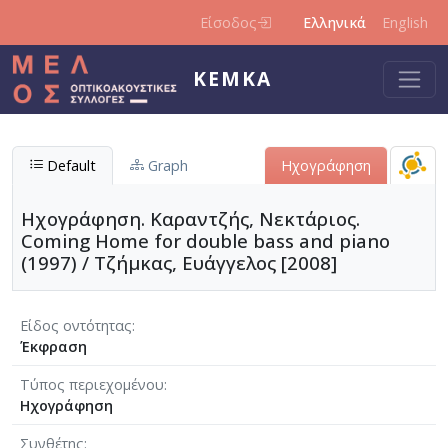
Παράκαμψη προς το κυρίως περιεχόμενο
Είσοδος
Ελληνικά
English
ΚΕΜΚΑ
Default
Graph
Ηχογράφηση
Ηχογράφηση. Καραντζής, Νεκτάριος.
Coming Home for double bass and piano
(1997) / Τζήμκας, Ευάγγελος [2008]
Είδος οντότητας
Έκφραση
Τύπος περιεχομένου
Ηχογράφηση
Συνθέτης