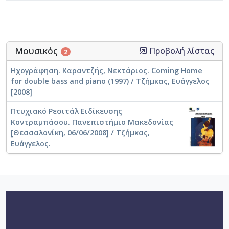
στον διαγωνισμό “Jugend Musiziert” το 1987 στην
Φρανκφούρτη, με την υποτροφία “Ganev” το 1988, με
το δεύτερο βραβείο στον Πανελλήνιο Διαγωνισμό
Πιάνου στο Βόλο το 1997, με το δεύτερο βραβείο σε
duo με φλάουτο στο διαγωνισμό “Jeunesse Musicales”
Μουσικός
Προβολή λίστας
2
στο Βουκουρέστι το 1997, καθώς και με το Ειδικό
Βραβείο Εξαιρετικής Επιδόσεως στη Συνοδεία στο
Ηχογράφηση. Καραντζής, Νεκτάριος. Coming Home
διεθνή διαγωνισμό «Moscow Sounds» στη Μόσχα το
for double bass and piano (1997) / Τζήμκας, Ευάγγελος
2008. Το 1988 και 1990 προσκλήθηκε να
[2008]
o
o
εκπροσωπήσει την Ελλάδα στον 5
και 6
Διεθνή
Μαραθώνιο Πιάνου στην Ισπανία.
Πτυχιακό Ρεσιτάλ Ειδίκευσης
Κοντραμπάσου. Πανεπιστήμιο Μακεδονίας
Παρακολούθησε σεμιναριακά μαθήματα με τους
[Θεσσαλονίκη, 06/06/2008] / Τζήμκας,
Κατερίνα και Γιάννα Πολυζωίδου, Δημήτρη Σγούρο,
Ευάγγελος.
duo Ganevi, Claude Helfer, Lev Vlassenko, Leon
Fleisher, Karlheinz Kämerling και άλλους. Έχει δώσει
ρεσιτάλ πιάνου και συναυλίες μουσικής δωματίου σε
διάφορες πόλεις της Ελλάδας, στην Αυστρία, τη
Γερμανία, στις ΗΠΑ, την Ισπανία, την Ιταλία, τον
Καναδά, την Κροατία, την Κύπρο, τη Μ. Βρετανία, τη
Ρουμανία, τη Ρωσία, τη Σλοβενία και την Τσεχία.
Είναι ιδρυτικό μέλος του συνόλου Piandaemonium.