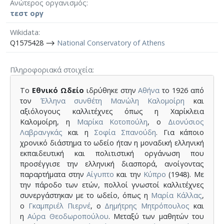
Ανώτερος οργανισμός
τεστ οργ
Wikidata
Q1575428 ⟶
National Conservatory of Athens
Πληροφοριακά στοιχεία
Το
Εθνικό Ωδείο
ιδρύθηκε στην
Αθήνα
το 1926 από
τον
Έλληνα
συνθέτη
Μανώλη Καλομοίρη
και
αξιόλογους καλλιτέχνες όπως η Χαρίκλεια
Καλομοίρη, η
Μαρίκα Κοτοπούλη
, ο
Διονύσιος
Λαβρανγκάς
και η
Σοφία Σπανούδη
. Για κάποιο
χρονικό διάστημα το ωδείο ήταν η μοναδική ελληνική
εκπαιδευτική και πολιτιστική οργάνωση που
προσέγγισε την ελληνική διασπορά, ανοίγοντας
παραρτήματα στην
Αίγυπτο
και την
Κύπρο
(1948). Με
την πάροδο των ετών, πολλοί γνωστοί καλλιτέχνες
συνεργάστηκαν με το ωδείο, όπως η
Μαρία Κάλλας
,
ο
Γκαμπριέλ Πιερνέ
, ο
Δημήτρης Μητρόπουλος
και
η
Αύρα Θεοδωροπούλου
. Μεταξύ των μαθητών του