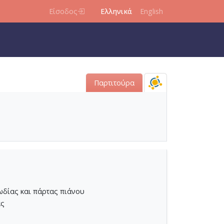
Είσοδος
Ελληνικά
English
-02]
Παρτιτούρα
ωδίας και πάρτας πιάνου
ας