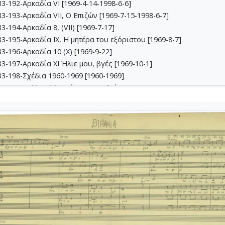
-192-Αρκαδία VI [1969-4-14-1998-6-6]
-193-Αρκαδία VII, Ο Επιζών [1969-7-15-1998-6-7]
-194-Αρκαδία 8, (VII) [1969-7-17]
-195-Αρκαδία IX, Η μητέρα του εξόριστου [1969-8-7]
-196-Αρκαδία 10 (Χ) [1969-9-22]
-197-Αρκαδία ΧΙ Ήλιε μου, βγές [1969-10-1]
3-198-Σχέδια 1960-1969 [1960-1969]
34-199-Συλλογή λαϊκών τραγουδιών [1969-1970]
4-200-Raven [1970-1-7]
4-201-Τρία Νέγρικα Τραγούδια [1970-3-23]
-202-Partizan [1970-8-1]
4-203-Τραγούδια του αγώνα [1967-7-1971-1-5]
4-204-Τρωάδες (Μουσική για φιλμ) [1971-1]
-205-Biribi [1971-4-5]
-206-Etat de Siege (Μουσική για φιλμ) [1971-1972]
4-207-Δεκαοκτώ Λιανοτράγουδα της Πικρής Πατρίδας [1972-5-13]
-208-Canto General [7971-7-18-1972-12-31]
5-209-Jacob [1973-1-20]
5-210-Suteska [1973-5-23]