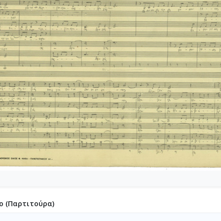
5-211-Λερναία Ύδρα [1973-7-1-1973-7-17]
6-212-Pornographie [1973-8]
6-213-Στην Ανατολή [1973-11-18]
36-214-Τα Πατροπαράδοτα [1973]
6-215-Αναγνωστάκης, Τραγούδια και Μπαλλάντες [1973-7-5-1974
6-216-Twelve Ravens for the sun
36-217-Προδομένος Λαός [1974-9-15]
7-218-Εχθρός Λαός [1975-3-28-1975-5-7]
-219-Sauspiel [1975-12-19]
8-220-Der Geheimnistraeger [1975]
38-221-Χριστόφορος Κολόμβος [1975]
8-222-Actas de Marusia [1975]
9-223-Της Εξορίας [1976-1-16]
9-224-Ταξίδι μέσα στη νύχτα [1976-5-13]
-225-Πολιτεία Γ' - Οκτώβρης 78 [1976-5-16]
9-226-[Για τον Παναγούλη] [1976-6-17]
9-227-[Χορωδιακά] [1976-10-5]
ο (Παρτιτούρα)
9-228-Λυρικά [1976-10-20]
9-229-Καποδίστριας [1976-10]