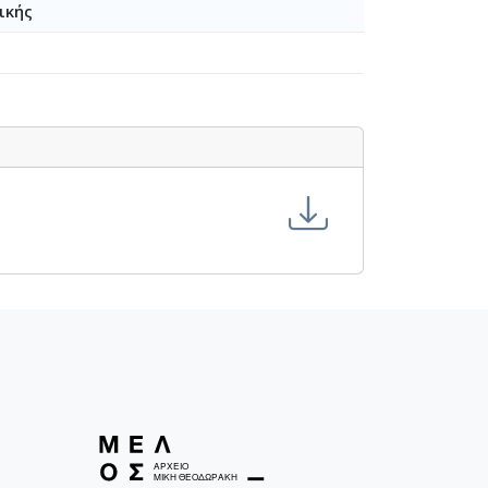
ικής
982-6-20]
em [1982-11-1982-12]