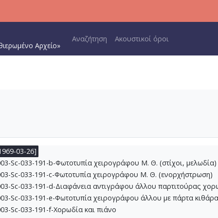
1-181-Αρκαδία V- Πνευματικό Εμβατήριο [1968-02-10]
-182-Κατάσταση Πολιορκίας - Etat de Siege [1967-06-23-1968-05
Main navigation
1-183-Η Αδελφή μας Αθηνά [1968-05-15]
Αναζήτηση
Ακουστικοί όροι
θιερωμένο Αρχείο»
-184-Για τη μάνα και τους φίλους, Αρκαδία III [1968-06-01]
2-185-Ο Ανδρέας [1968-06-22]
2-186-Τα Λαϊκά [1967-03-1968]
2-187-Νύχτα θανάτου [1968-05-26-1968-10-31]
2-188-Αρκαδία Ι [1968]
-189-Αρκαδία II, (2) Το παζάρι του φονιά [1969-01-1969-02]
-190-Αρκαδία IV, (4) - Ωδές [1969-03-03]
3-191-Επιφάνια - Αβέρωφ [1969-3-26]
03-Sc-033-191-a-Xειρόγραφα σχέδια
1969-03-26]
3-Sc-033-191-b-Φωτοτυπία χειρογράφου Μ. Θ. (στίχοι, μελωδία)
03-Sc-033-191-c-Φωτοτυπία χειρογράφου Μ. Θ. (ενορχήστρωση)
03-Sc-033-191-d-Διαφάνεια αντιγράφου άλλου παρτιτούρας χορ
03-Sc-033-191-e-Φωτοτυπία χειρογράφου άλλου με πάρτα κιθάρ
03-Sc-033-191-f-Χορωδία και πιάνο