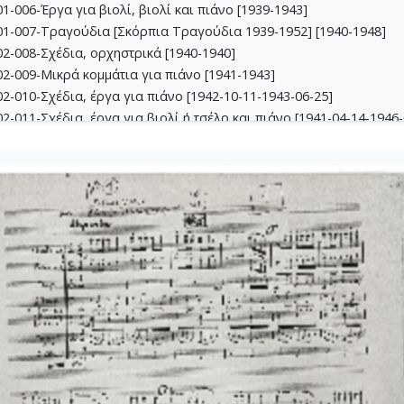
-006-Έργα για βιολί, βιoλί και πιάνο [1939-1943]
1-007-Τραγούδια [Σκόρπια Τραγούδια 1939-1952] [1940-1948]
2-008-Σχέδια, ορχηστρικά [1940-1940]
2-009-Μικρά κομμάτια για πιάνο [1941-1943]
-010-Σχέδια, έργα για πιάνο [1942-10-11-1943-06-25]
-011-Σχέδια, έργα για βιολί ή τσέλο και πιάνο [1941-04-14-1946-
-012-Dueto (Δι' έγχορδα) [1941-04-14-1941-05-16]
2-013-Σχέδια, θρησκευτικά έργα [1941-02-24-1945-04-09]
3-014-Πάρτες χορωδίας Β, Γ, Δ [1942-03-09-1943-09-24]
3-015-Εκκλησιαστική Καντάτα [1942-1942]
3-016-Σονατίνα για πιάνο [1942-06-05-1942-06-05]
3-017-Αναμνήσεις [1942-09-24-1942-10-11]
3-018-Διασκευές για έγχορδα [1943-1943]
3-019-Ασκήσεις αρμονίας [1943-1949]
4-020-Σκίτσα τραγουδιών [1942-1946]
4-021-Κασσιανή [1943-01-26-1943-01-26]
4-022-Χορωδιακά [1943-04-10-1946-04-13]
4-023-Φαντασία (Σχέδιο "Φαντασίας" για ορχήστρα) 'Εργο για πιά
4-024-Ύμνος - Για ορχήστρα εγχόρδων και τετράφωνη μιχτή χορω