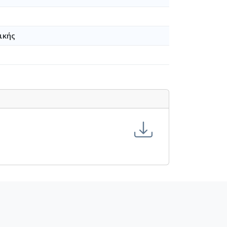
ικής
-24-1949-01-10]
[1949-11-22-1950-12-31]