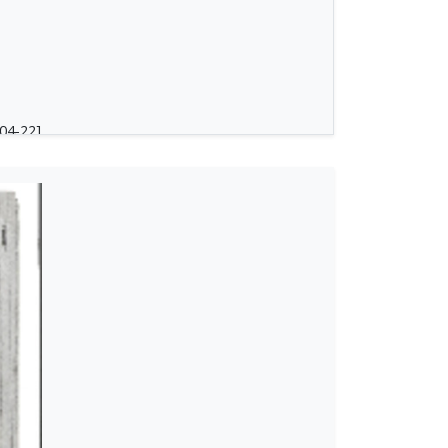
04-22]
νο [1944-01-04]
δία [1944-05-28]