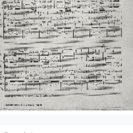
4-025-Το κοιμητήριο [1945]
4-026-Συμφωνία Νο 1 [1944-09-25-1956-01-31]
04-027-Μικρή συμφωνία [1945-1945]
-028-Andante για cello solo και πιάνο [1945-06-08-1945-06-11]
-029-Ελεγείο 1 [1945-06-20]
4-030-Πέντε ναύτες [1945-10-06]
4-031-Έργο Βασ. Ρώτα [1945-11-07]
-032-Ασκήσεις αντίστιξης [1945-12-03-1949-12-01]
-033-Δεκέμβρης '44 [Τέσσερα κομμάτια για το Δεκέμβρη] [1945-1
5-034-Ελεγείο Στο θάνατο του αγωνιστού [1945]
5-035-Δεκέμβρης' 1. Το συλλαλητήριο σε ορχήστρα εγχόρδων [19
5-036-Κουαρτέτο εγχόρδων Αρ. 1 [1946-02-24-1946-02-28]
5-037-Duetto [1946-03-24]
5-038-Άσκηση, πάνω σε ελεύθερη ανάπτυξη θέματος [1946-03-25]
5-039-Το κοιμητήριο (Για κουαρτέτο εγχόρδων) [1946-03-25]
05-040-Προμηθέας Δεσμώτης [1946-05-15]
5-041-Η Μαργαρίτα [1946-11-16-1946-11-21]
5-042-Το πανηγύρι της Ασή-Γωνιάς [1946-12-27]