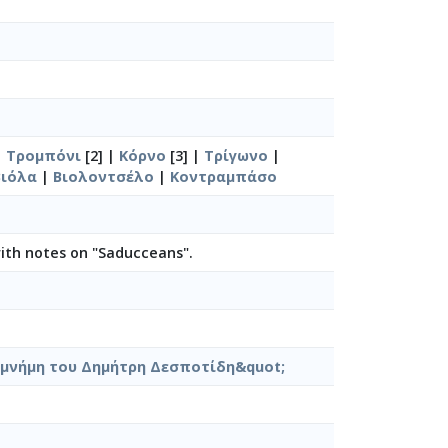
α) [1946]
9-22]
|
Τρομπόνι
[2] |
Κόρνο
[3] |
Τρίγωνο
|
Βιόλα
|
Βιολοντσέλο
|
Κοντραμπάσο
th notes on "Saducceans".
10-15]
η μνήμη του Δημήτρη Δεσποτίδη&quot;