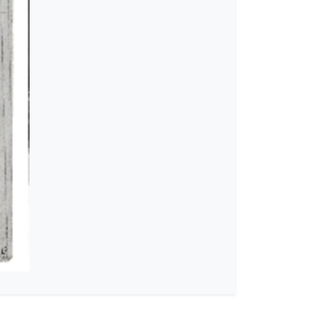
2-09-1945-12-30]
46]