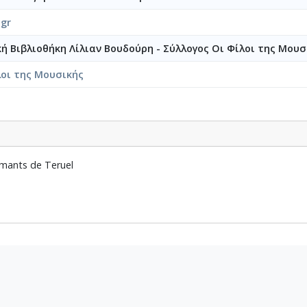
8-062-Fuga [1948-06-05-1948-06-17]
.gr
8-063-Έρως και θάνατος [1946-04-08-1948-06-26]
8-064-Ασκήσεις φούγκας [1947-6-22-1948-7-15]
κή Βιβλιοθήκη Λίλιαν Βουδούρη - Σύλλογος Οι Φίλοι της Μουσ
8-065-Fuga [1948-08-20]
8-066-Εισαγωγή για ορχήστρα [1948-06-24-1948-08-20]
λοι της Μουσικής
8-067-Σχέδια [1946-07-07-1948-12-12]
-068-Σπουδή για βιολί και cello [1948]
8-069-Εσπερινός [1948]
8-070-Πρελούδιο-Πενιά-Χορός (Για ορχήστρα εγχόρδων) [1948-12
071-Etude pour 2 violons et vcello [1949-01-13-1949-01-19]
mants de Teruel
9-072-Ελεγείο και Θρήνος [1948-04-1949-03]
9-073-Fuga [1949-05-10]
9-074-Μελωδία [1949-10-20]
9-075-Fuga [1949-10-30]
9-076-Το Κοιμητήριο Εισαγωγή, για μικρή ορχήστρα και χορωδία 
9-077-Πρελούδιο-Πενιά-Χορός, (Για τέσσερα χέρια) [1950]
9-078-Αετός, Κοντσέρτο για πιάνο και ορχήστρα [1950]
9-079-Δημοτικά θέματα [1950]
9-080-Πέντε Κρητικά τραγούδια [1951]