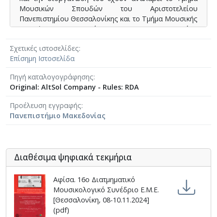
Μουσικών Σπουδών του Αριστοτελείου
Πανεπιστημίου Θεσσαλονίκης και το Τμήμα Μουσικής
Επιστήμης και Τέχνης του Πανεπιστημίου
Μακεδονίας. Υπό τον γενικό τίτλο «Επετειακές
Σχετικές ιστοσελίδες
μουσικές αντανακλάσεις, αναλυτικές θεωρήσεις και
Επίσημη Ιστοσελίδα
κριτικοί αναστοχασμοί» και με αφορμή το επετειακό
έτος 2024: Giacomo Puccini (1858-1924), Anton
Πηγή καταλογογράφησης
Bruckner (1824-1896), Luigi Nono (1924-1990), Arnold
Original: AltSol Company - Rules: RDA
Schönberg (1874-1951), Bedřich Smetana (1824-1884),
οι εργασίες του συνεδρίου θα λάβουν χώραν από
Προέλευση εγγραφής
την Παρασκευή, 8 Νοεμβρίου έως την Κυριακή, 10
Πανεπιστήμιο Μακεδονίας
Νοεμβρίου 2023, σε χώρους του Πανεπιστημίου
Μακεδονίας και του Αριστοτελείου Πανεπιστημίου
Θεσσαλονίκης.
Διαθέσιμα ψηφιακά τεκμήρια
Αφίσα. 16ο Διατμηματικό
Μουσικολογικό Συνέδριο Ε.Μ.Ε.
[Θεσσαλονίκη, 08-10.11.2024]
(pdf)