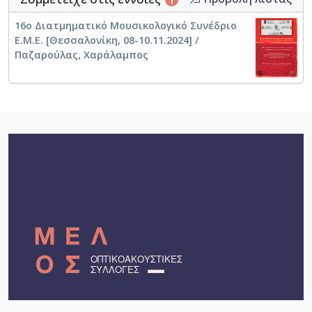
1
16ο Διατμηματικό Μουσικολογικό Συνέδριο
Ε.Μ.Ε. [Θεσσαλονίκη, 08-10.11.2024] /
Παζαρούλας, Χαράλαμπος