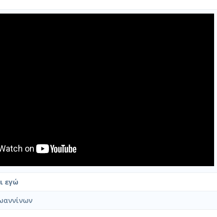
ι εγώ
ωαννίνων