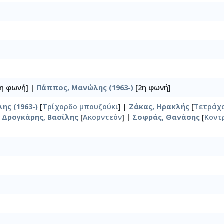
η φωνή] |
Πάππος, Μανώλης (1963-)
[2η φωνή]
ης (1963-)
[
Τρίχορδο μπουζούκι
] |
Ζάκας, Ηρακλής
[
Τετράχ
|
Δρογκάρης, Βασίλης
[
Ακορντεόν
] |
Σοφράς, Θανάσης
[
Κοντ