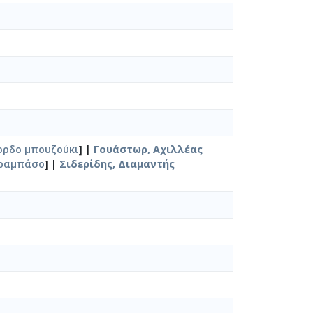
ορδο μπουζούκι
] |
Γουάστωρ, Αχιλλέας
ραμπάσο
] |
Σιδερίδης, Διαμαντής