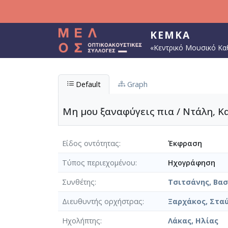
Παράκαμψη προς το κυρίως περιεχόμενο
ΚΕΜΚΑ
«Κεντρικό Μουσικό Κα
Default
Graph
Μη μου ξαναφύγεις πια / Ντάλη, Κα
Είδος οντότητας
Έκφραση
Τύπος περιεχομένου
Ηχογράφηση
Συνθέτης
Τσιτσάνης, Βασί
Διευθυντής ορχήστρας
Ξαρχάκος, Σταύ
Ηχολήπτης
Λάκας, Ηλίας