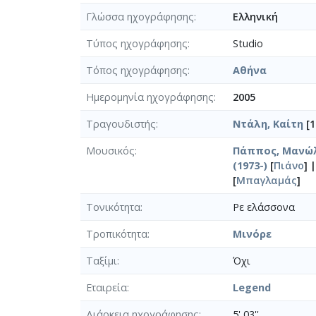
Γλώσσα ηχογράφησης
Ελληνική
Τύπος ηχογράφησης
Studio
Τόπος ηχογράφησης
Αθήνα
Ημερομηνία ηχογράφησης
2005
Τραγουδιστής
Ντάλη, Καίτη
[1
Μουσικός
Πάππος, Μανώλ
(1973-)
[
Πιάνο
] 
[
Μπαγλαμάς
]
Τονικότητα
Ρε ελάσσονα
Τροπικότητα
Μινόρε
Ταξίμι
Όχι
Εταιρεία
Legend
Διάρκεια ηχογράφησης
5' 03''