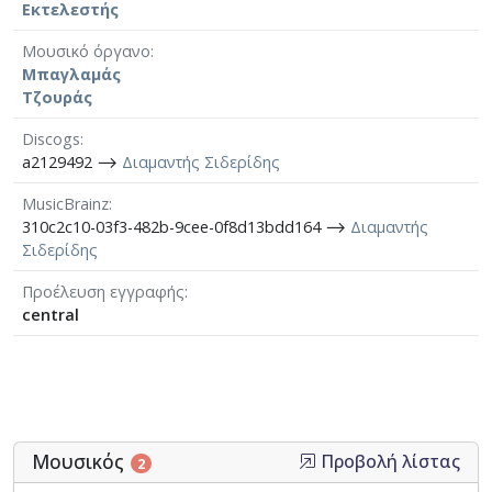
Εκτελεστής
Μουσικό όργανο
Μπαγλαμάς
Τζουράς
Discogs
a2129492 ⟶
Διαμαντής Σιδερίδης
MusicBrainz
310c2c10-03f3-482b-9cee-0f8d13bdd164 ⟶
Διαμαντής
Σιδερίδης
Προέλευση εγγραφής
central
Μουσικός
Προβολή λίστας
2