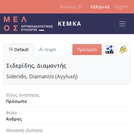
Παράκαμψη προς το κυρίως περιεχόμενο
Είσοδος
Ελληνικά
English
ΚΕΜΚΑ
Default
Graph
Πρόσωπο
Σιδερίδης, Διαμαντής
Sideridis, Diamantis (Αγγλική)
Είδος οντότητας
Πρόσωπο
Φύλο
Άνδρας
Μουσική ιδιότητα