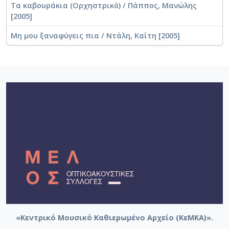
Τα καβουράκια (Ορχηστρικό) / Πάππος, Μανώλης
[2005]
Μη μου ξαναφύγεις πια / Ντάλη, Καίτη [2005]
«Κεντρικό Μουσικό Καθιερωμένο Αρχείο (ΚεΜΚΑ)».