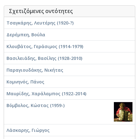
Πιανίστας
Σαξοφωνίστας
Σχετιζόμενες οντότητες
Στιχουργός
Τσαγκάρης, Λευτέρης (1920-?)
Συνθέτης
Τουμπίστας
Δερέμπεη, Βούλα
Τραγουδιστής
Τραγουδοποιός
Κλουβάτος, Γεράσιμος (1914-1979)
Τρομπετίστας
Βασιλειάδης, Βασίλης (1928-2010)
Τσελίστας
Τυμπανίστας
Παραγιουδάκης, Νικήτας
Φλαουτίστας
Κομνηνός, Πάνος
Μαυρίδης, Χαράλαμπος (1922-2014)
Βόμβολος, Κώστας (1959-)
Λάσκαρης, Γιώργος