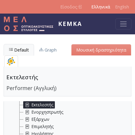
Παράκαμψη προς το κυρίως περιεχόμενο
Είσοδος
Ελληνικά
English
Μουσική δραστηριότητα
ΚΕΜΚΑ
Ακορντεονίστας
Ανώτερα θεωρητικά
Αρπίστρια
Αρχιμουσικός
Default
Graph
Μουσική δραστηριότητα
Βιολίστας
Βιολονίστας
Γκαμπίστας
Διασκευαστής
Εκτελεστής
Διευθυντής ορχήστρας
Performer (Αγγλική)
Διευθυντής χορωδίας
Εκπαιδευτικός Μουσικής
Εκτελεστής
Ενορχηστρωτής
Εξάρχων
Επιμελητής
Ηχολήπτης