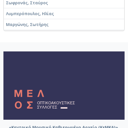
Σωφρονάς, Σταύρος
Λυμπερόπουλος, Ηλίας
Μαργώνης, Σωτήρης
Κολιόπουλος, Λευτέρης
Μαγκανάρης, Αγαπητός
Κωνσταντίνου, Χρήστος (1950-2015)
Κώστογλου, Μάριος (1937-)
Μωραΐτης, Γιάννης
Καλλέργης, Τάκης
Πάππος, Μανώλης (1963-)
Σιδέρης, Ισίδωρος
Γουάστωρ, Αχιλλέας (1973-)
«Κεντρικό Μουσικό Καθιερωμένο Αρχείο (ΚεΜΚΑ)».