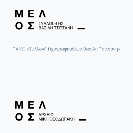
Πελέλης, Πόλυς
Σούκας, Βάκης
Σούκας, Κώστας (1943-)
Έξαρχος, Βασίλης
ΤΑΜΟ «Συλλογή Ηχογραφημάτων Βασίλη Τσιτσάνη»
Τάσσης, Νίκος
Γρυσμπολάκης, Μάνος
Αστεριάδης, Παναγιώτης
Μυστακίδης, Δημήτρης (1970-)
Δημητριανάκης, Μανώλης
Ρούπας, Γιώργος
Φωτίου, Βασίλης
Καραϊσκος, Γιώργος