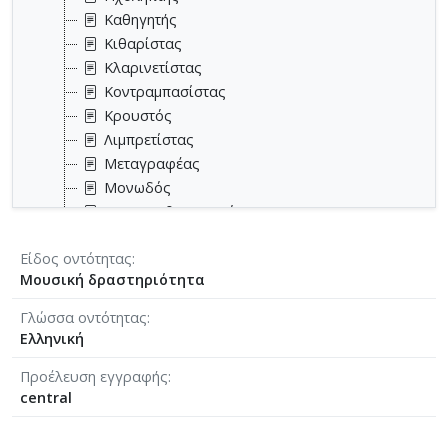
Καθηγητής
Κιθαρίστας
Κλαρινετίστας
Κοντραμπασίστας
Κρουστός
Λιμπρετίστας
Μεταγραφέας
Μονωδός
Μουσικοθεωρητικός
Μουσικοκριτικός
Είδος οντότητας
Μουσικολόγος
Μουσική δραστηριότητα
Μουσικοπαιδαγωγός
Μουσικός
Γλώσσα οντότητας
Μουσικός εκδότης
Ελληνική
Μουσικός επιμελητής
Προέλευση εγγραφής
Μουσικός παραγωγός
central
Ομποΐστας
Παιδαγωγός