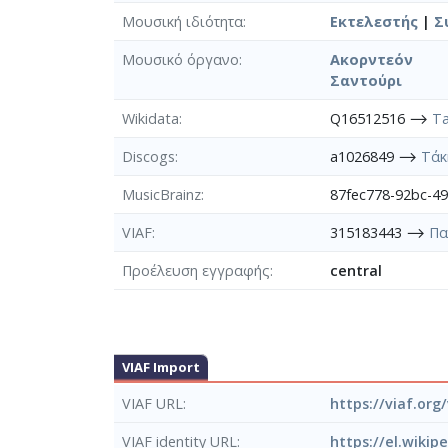
Μουσική ιδιότητα
Εκτελεστής
|
Σ
Μουσικό όργανο
Ακορντεόν
Σαντούρι
Wikidata
Q16512516 ⟶
Ta
Discogs
a1026849 ⟶
Τάκ
MusicBrainz
87fec778-92bc-4
VIAF
315183443 ⟶
Πα
Προέλευση εγγραφής
central
VIAF Import
VIAF URL
https://viaf.org
VIAF identity URL
https://el.wiki