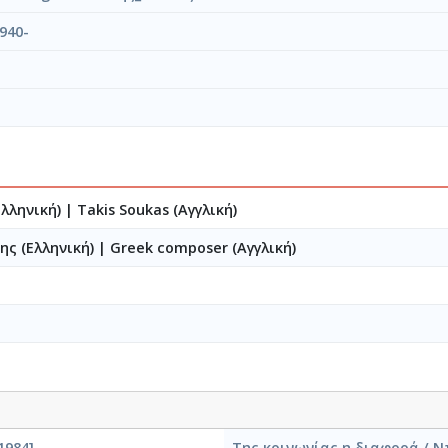
940-
Ελληνική)
|
Takis Soukas (Αγγλική)
ης (Ελληνική)
|
Greek composer (Αγγλική)
1984]
Της κοινωνίας η διαφορά / Ν