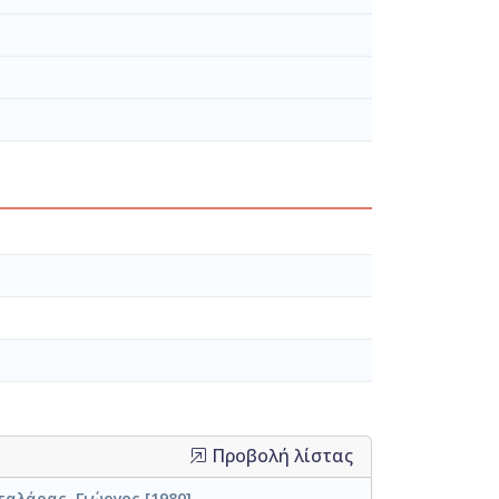
Προβολή λίστας
ταλάρας, Γιώργος [1980]