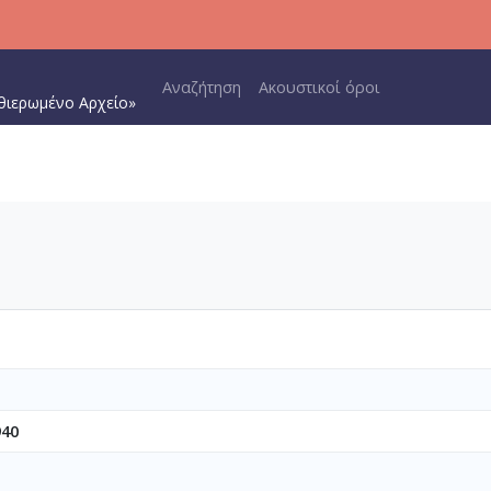
Main navigation
Αναζήτηση
Ακουστικοί όροι
θιερωμένο Αρχείο»
940