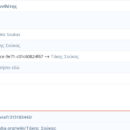
υνθέτης
kis Soukas
ης Σούκας
9ce-9e71-c01c60824f67 ⟶
Τάκης Σούκας
τήστε εδώ
/viaf/315183443/
pedia.org/wiki/Τάκης_Σούκας