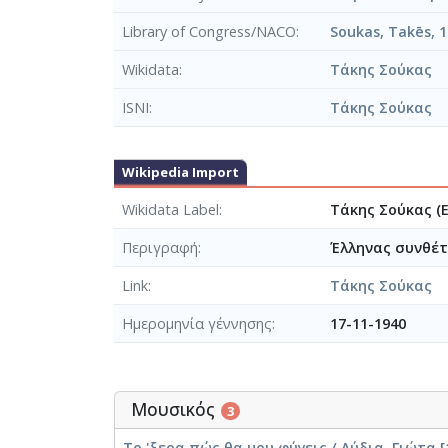
Library of Congress/NACO
Soukas, Takēs, 1
Wikidata
Τάκης Σούκας
ISNI
Τάκης Σούκας
Wikipedia Import
Wikidata Label
Τάκης Σούκας (
Περιγραφή
Έλληνας συνθέτ
Link
Τάκης Σούκας
Ημερομηνία γέννησης
17-11-1940
Μουσικός
3
Το 'ξερα πώς θα μου φύγεις / Λύδια, Γιώτα [