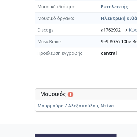
Μουσική ιδιότητα
Εκτελεστής
Μουσικό όργανο
Ηλεκτρική κιθ
Discogs
a1762992 ⟶
Κώσ
MusicBrainz
9e9f8076-10be-4
Προέλευση εγγραφής
central
Μουσικός
1
Μουρμούρα / Αλεξοπούλου, Ντίνα