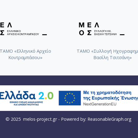
ΤΑΜΟ «Ελληνικό Αρχείο
ΤΑΜΟ «Συλλογή Ηχογραφημ
Κοντραμπάσου»
Βασίλη Τσιτσάνη»
© 2025
melos-project.gr
- Powered by:
ReasonableGraph.org