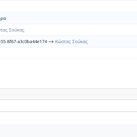
άρα
τας Σούκας
e55-8f67-a3c0ba44e174 ⟶
Κώστας Σούκας