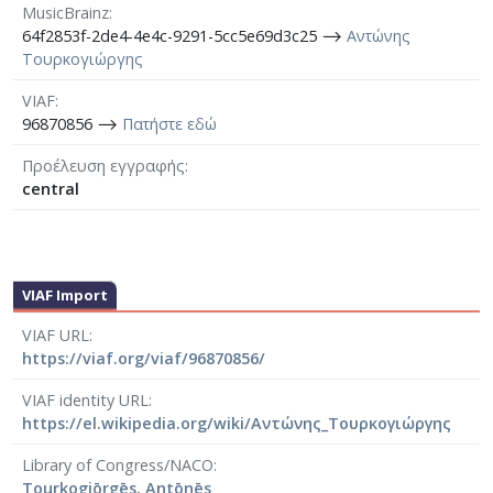
MusicBrainz
64f2853f-2de4-4e4c-9291-5cc5e69d3c25 ⟶
Αντώνης
Τουρκογιώργης
VIAF
96870856 ⟶
Πατήστε εδώ
Προέλευση εγγραφής
central
VIAF Import
VIAF URL
https://viaf.org/viaf/96870856/
VIAF identity URL
https://el.wikipedia.org/wiki/Αντώνης_Τουρκογιώργης
Library of Congress/NACO
Tourkogiōrgēs, Antōnēs