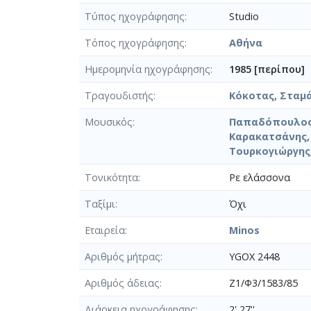
Τύπος ηχογράφησης
Studio
Τόπος ηχογράφησης
Αθήνα
Ημερομηνία ηχογράφησης
1985 [περίπου]
Τραγουδιστής
Κόκοτας, Σταμά
Μουσικός
Παπαδόπουλος,
Καρακατσάνης, 
Τουρκογιώργης,
Τονικότητα
Ρε ελάσσονα
Ταξίμι
Όχι
Εταιρεία
Minos
Αριθμός μήτρας
YGOX 2448
Αριθμός άδειας
Z1/Φ3/1583/85
Διάρκεια ηχογράφησης
2' 27''