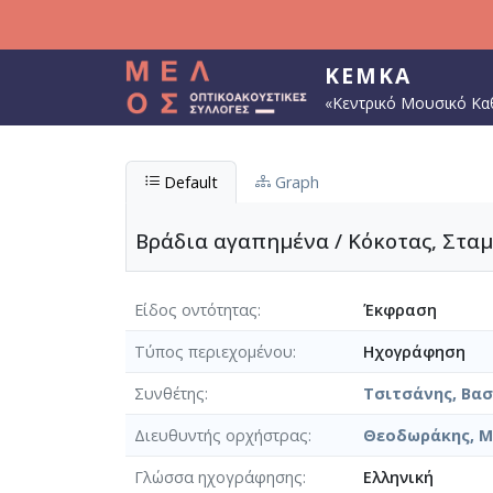
Παράκαμψη προς το κυρίως περιεχόμενο
ΚΕΜΚΑ
«Κεντρικό Μουσικό Κα
Default
Graph
Βράδια αγαπημένα / Κόκοτας, Σταμ
Είδος οντότητας
Έκφραση
Τύπος περιεχομένου
Ηχογράφηση
Συνθέτης
Τσιτσάνης, Βασί
Διευθυντής ορχήστρας
Θεοδωράκης, Μί
Γλώσσα ηχογράφησης
Ελληνική