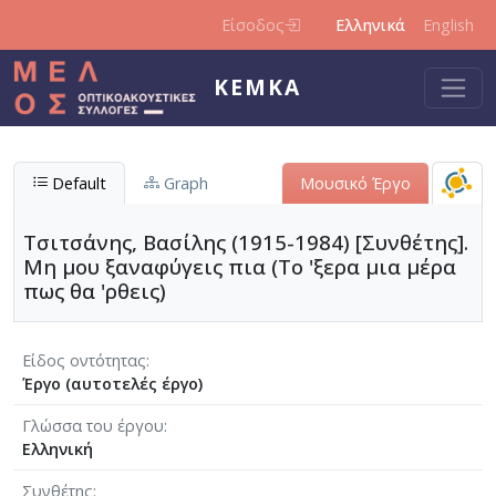
Παράκαμψη προς το κυρίως περιεχόμενο
Είσοδος
Ελληνικά
English
ΚΕΜΚΑ
Default
Graph
Μουσικό Έργο
Τσιτσάνης, Βασίλης (1915-1984) [Συνθέτης].
Μη μου ξαναφύγεις πια (Το 'ξερα μια μέρα
πως θα 'ρθεις)
Είδος οντότητας
Έργο (αυτοτελές έργο)
Γλώσσα του έργου
Ελληνική
Συνθέτης