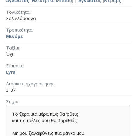
Άγνωστος
[
Ηλεκτρικό Μπάσο
] |
Άγνωστος
[
Ντραμς
]
Τονικότητα
Σολ ελάσσονα
Τροπικότητα
Μινόρε
Ταξίμι
Όχι
Εταιρεία
Lyra
Διάρκεια ηχογράφησης
3' 37''
Στίχοι
Το ‘ξερα µια µέρα πως θα ‘ρθεις
και τις τρέλες σου θα βαρεθείς
Μη µου ξαναφύγεις πια µάγκα µου