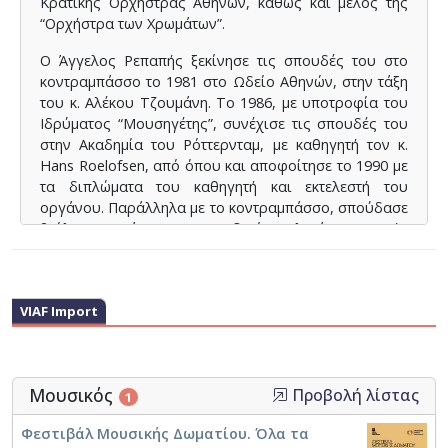
Κρατικής Ορχήστρας Αθηνών, καθώς και μέλος της
“Ορχήστρα των Χρωμάτων”.
Ο Άγγελος Ρεπαπής ξεκίνησε τις σπουδές του στο
κοντραμπάσσο το 1981 στο Ωδείο Αθηνών, στην τάξη
του κ. Αλέκου Τζουμάνη. Το 1986, με υποτροφία του
Ιδρύματος “Μουσηγέτης”, συνέχισε τις σπουδές του
στην Ακαδημία του Ρόττερνταμ, με καθηγητή τον κ.
Hans Roelofsen, από όπου και απoφοίτησε το 1990 με
τα διπλώματα του καθηγητή και εκτελεστή του
οργάνου. Παράλληλα με το κοντραμπάσσο, σπούδασε
βιόλα ντα γκάμπα στην Ακαδημία Παλαιάς Μουσικής
της Ουτρέχτης, στην τάξη της κας. Anneke Pols.
Απoφοίτησε το 1992 με το δίπλωμα καθηγητή του
οργάνου.
VIAF Import
Μουσικός
Προβολή λίστας
1
Φεστιβάλ Μουσικής Δωματίου. Όλα τα