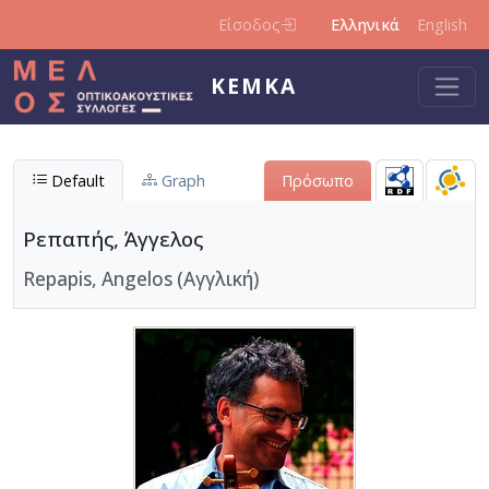
Παράκαμψη προς το κυρίως περιεχόμενο
Είσοδος
Ελληνικά
English
ΚΕΜΚΑ
Default
Graph
Πρόσωπο
Ρεπαπής, Άγγελος
Repapis, Angelos (Αγγλική)