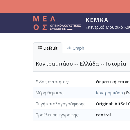
Παράκαμψη προς το κυρίως περιεχόμενο
ΚΕΜΚΑ
«Κεντρικό Μουσικό Κα
Default
Graph
Κοντραμπάσο -- Ελλάδα -- Ιστορία
Είδος οντότητας
Θεματική επικ
Μέρη θέματος
Κοντραμπάσο
(Έν
Πηγή καταλογογράφησης
Original: AltSol
Προέλευση εγγραφής
central