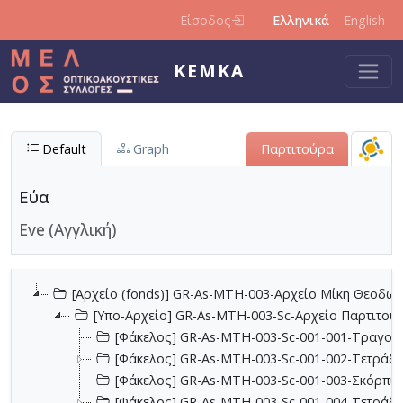
Παράκαμψη προς το κυρίως περιεχόμενο
Είσοδος
Ελληνικά
English
ΚΕΜΚΑ
Default
Graph
Παρτιτούρα
Εύα
Eve (Αγγλική)
[Αρχείο (fonds)] GR-As-MTH-003-Αρχείο Μίκη Θεοδωρ
[Υπο-Αρχείο] GR-As-MTH-003-Sc-Αρχείο Παρτιτο
[Φάκελος] GR-As-MTH-003-Sc-001-001-Τραγούδι
[Φάκελος] GR-As-MTH-003-Sc-001-002-Τετράδια
[Φάκελος] GR-As-MTH-003-Sc-001-003-Σκόρπια
[Φάκελος] GR-As-MTH-003-Sc-001-004-Τετράδιο