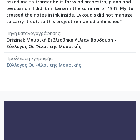
[Φάκελος] GR-As-MTH-003-Sc-009-073-Fuga [19
asked me to transcribe it for wind orchestra, piano and
[Φάκελος] GR-As-MTH-003-Sc-009-074-Μελωδία
percussion. I did it in Ikaria in the summer of 1947. Myrto
crossed the notes in ink inside. Lykoudis did not manage
[Φάκελος] GR-As-MTH-003-Sc-009-075-Fuga [19
to carry it out, so this project remained unfinished".
[Φάκελος] GR-As-MTH-003-Sc-009-076-Το Κοιμη
[Φάκελος] GR-As-MTH-003-Sc-009-077-Πρελούδι
Πηγή καταλογογράφησης
[Φάκελος] GR-As-MTH-003-Sc-009-078-Αετός, Κ
Original: Μουσική Βιβλιοθήκη Λίλιαν Βουδούρη -
[Φάκελος] GR-As-MTH-003-Sc-009-079-Δημοτικά
Σύλλογος Οι Φίλοι της Μουσικής
[Φάκελος] GR-As-MTH-003-Sc-009-080-Πέντε Κρ
Προέλευση εγγραφής
[Φάκελος] GR-As-MTH-003-Sc-010-081-Συρτός Χ
Σύλλογος Οι Φίλοι της Μουσικής
[Φάκελος] GR-As-MTH-003-Sc-010-082-Η Θυσία
[Φάκελος] GR-As-MTH-003-Sc-010-083-Αγρίμια κ
[Φάκελος] GR-As-MTH-003-Sc-010-084-Σχέδιο 
[Φάκελος] GR-As-MTH-003-Sc-010-085-Ερωτόκρ
[Φάκελος] GR-As-MTH-003-Sc-010-086-Κατσαντ
[Φάκελος] GR-As-MTH-003-Sc-010-087-Ορφέας κ
[Φάκελος] GR-As-MTH-003-Sc-010-088-Ορφέας κ
[Φάκελος] GR-As-MTH-003-Sc-010-089-ELIKON γ
[Φάκελος] GR-As-MTH-003-Sc-010-090-Συρτός Χ
[Φάκελος] GR-As-MTH-003-Sc-010-091-[Ποιητικ