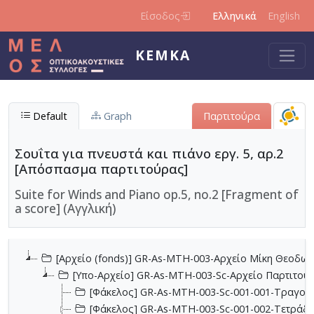
Παράκαμψη προς το κυρίως περιεχόμενο
Είσοδος
Ελληνικά
English
ΚΕΜΚΑ
Default
Graph
Παρτιτούρα
Σουΐτα για πνευστά και πιάνο εργ. 5, αρ.2
[Απόσπασμα παρτιτούρας]
Suite for Winds and Piano op.5, no.2 [Fragment of
a score] (Αγγλική)
[Αρχείο (fonds)] GR-As-MTH-003-Αρχείο Μίκη Θεοδωρ
[Υπο-Αρχείο] GR-As-MTH-003-Sc-Αρχείο Παρτιτο
[Φάκελος] GR-As-MTH-003-Sc-001-001-Τραγούδι
[Φάκελος] GR-As-MTH-003-Sc-001-002-Τετράδια