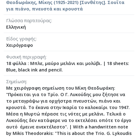
Θεοδωράκης, Μίκης (1925-2021) [Συνθέτης]. Σουΐτα
[Φάκελος] GR-As-MTH-003-Sc-007-055-Το Πανηγ
για πιάνο, πνευστά και κρουστά
[Φάκελος] GR-As-MTH-003-Sc-007-056-Σεξτέτο [
[Φάκελος] GR-As-MTH-003-Sc-007-057-Οιδίπου
Γλώσσα παρτιτούρας
Ελληνική
[Φάκελος] GR-As-MTH-003-Sc-007-058-3 Φούγκε
[Φάκελος] GR-As-MTH-003-Sc-008-059-Συμφωνία
Είδος γραφής
[Φάκελος] GR-As-MTH-003-Sc-008-060-Άνοιξη 
Χειρόγραφο
[Φάκελος] GR-As-MTH-003-Sc-008-061-Fuga [19
[Φάκελος] GR-As-MTH-003-Sc-008-062-Fuga [19
Φυσική περιγραφή
18 φύλλα : Μπλε, μαύρο μελάνι και μολύβι.
|
18 sheets:
[Φάκελος] GR-As-MTH-003-Sc-008-063-Έρως και
Blue, black ink and pencil.
[Φάκελος] GR-As-MTH-003-Sc-008-064-Ασκήσεις
[Φάκελος] GR-As-MTH-003-Sc-008-065-Fuga [19
Σημείωση
[Φάκελος] GR-As-MTH-003-Sc-008-066-Εισαγωγή
Με χειρόγραφη σημείωση του Μίκη Θεοδωράκη:
[Φάκελος] GR-As-MTH-003-Sc-008-067-Σχέδια [
"Πρόκειται για το Τρίο. Ο Γ. Λυκούδης μου ζήτησε να
το μεταγράψω για ορχήστρα πνευστών, πιάνο και
[Φάκελος] GR-As-MTH-003-Sc-008-068-Σπουδή γι
κρουστά. Το έκανα στην Ικαρία το καλοκαίρι του 1947.
[Φάκελος] GR-As-MTH-003-Sc-008-069-Εσπεριν
Μέσα η Μυρτώ πέρασε τις νότες με μελάνι. Τελικά ο
[Φάκελος] GR-As-MTH-003-Sc-008-070-Πρελούδ
Λυκούδης δεν κατάφερε να το εκτελέσει οπότε το έργο
[Φάκελος] GR-As-MTH-003-Sc-009-071-Etude pour
αυτό έμεινε ανεκτέλεστο".
|
With a handwritten note
[Φάκελος] GR-As-MTH-003-Sc-009-072-Ελεγείο 
by Mikis Theodorakis: "This is about the Trio. G. Lykoudis