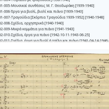
1-005-Μουσικαί συνθέσεις Μ. Γ. Θεοδωράκη [1939-1940]
-006-Έργα για βιολί, βιoλί και πιάνο [1939-1943]
1-007-Τραγούδια [Σκόρπια Τραγούδια 1939-1952] [1940-1948]
2-008-Σχέδια, ορχηστρικά [1940-1940]
2-009-Μικρά κομμάτια για πιάνο [1941-1943]
-010-Σχέδια, έργα για πιάνο [1942-10-11-1943-06-25]
-011-Σχέδια, έργα για βιολί ή τσέλο και πιάνο [1941-04-14-1946-
-012-Dueto (Δι' έγχορδα) [1941-04-14-1941-05-16]
2-013-Σχέδια, θρησκευτικά έργα [1941-02-24-1945-04-09]
3-014-Πάρτες χορωδίας Β, Γ, Δ [1942-03-09-1943-09-24]
3-015-Εκκλησιαστική Καντάτα [1942-1942]
3-016-Σονατίνα για πιάνο [1942-06-05-1942-06-05]
3-017-Αναμνήσεις [1942-09-24-1942-10-11]
3-018-Διασκευές για έγχορδα [1943-1943]
3-019-Ασκήσεις αρμονίας [1943-1949]
4-020-Σκίτσα τραγουδιών [1942-1946]
4-021-Κασσιανή [1943-01-26-1943-01-26]
4-022-Χορωδιακά [1943-04-10-1946-04-13]