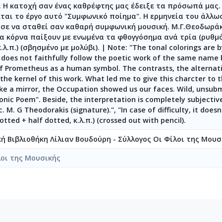
. Η κατοχή σαν ένας καθρέφτης μας έδειξε τα πρόσωπά μας.
7-058-3 Φούγκες για 4 φωνές [1948-01-24-1948-02-18]
εται το έργο αυτό "Συμφωνικό ποίημα". Η ερμηνεία του άλλω
8-059-Συμφωνία σε τρία μέρη [1947-11-24-1948-02-21]
σε να σταθεί σαν καθαρή συμφωνική μουσική. Μ.Γ.Θεοδωράκ
8-060-Άνοιξη για ορχήστρα εγχόρδων [1948-03-09]
τα κόρνα παίξουν με ενωμένα τα φθογγόσημα ανά τρία (ρυθμό
8-061-Fuga [1948-05-19-1948-05-31]
.λ.π.) (σβησμένο με μολύβι).
|
Note: "The tonal colorings are b
oes not faithfully follow the poetic work of the same name by
8-062-Fuga [1948-06-05-1948-06-17]
of Prometheus as a human symbol. The contrasts, the alternati
8-063-Έρως και θάνατος [1946-04-08-1948-06-26]
the kernel of this work. What led me to give this charcter to 
8-064-Ασκήσεις φούγκας [1947-6-22-1948-7-15]
ke a mirror, the Occupation showed us our faces. Wild, unsubmi
8-065-Fuga [1948-08-20]
onic Poem". Beside, the interpretation is completely subjective
8-066-Εισαγωγή για ορχήστρα [1948-06-24-1948-08-20]
M. G Theodorakis (signature).", "In case of difficulty, it doesn'
8-067-Σχέδια [1946-07-07-1948-12-12]
otted + half dotted, κ.λ.π.) (crossed out with pencil).
-068-Σπουδή για βιολί και cello [1948]
κή Βιβλιοθήκη Λίλιαν Βουδούρη - Σύλλογος Οι Φίλοι της Μουσ
8-069-Εσπερινός [1948]
8-070-Πρελούδιο-Πενιά-Χορός (Για ορχήστρα εγχόρδων) [1948-12
λοι της Μουσικής
071-Etude pour 2 violons et vcello [1949-01-13-1949-01-19]
9-072-Ελεγείο και Θρήνος [1948-04-1949-03]
9-073-Fuga [1949-05-10]
9-074-Μελωδία [1949-10-20]
9-075-Fuga [1949-10-30]