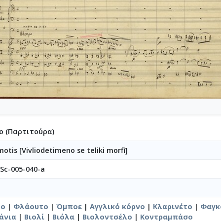
4-023-Φαντασία (Σχέδιο "Φαντασίας" για ορχήστρα) 'Εργο για πιά
4-024-Ύμνος - Για ορχήστρα εγχόρδων και τετράφωνη μιχτή χορω
4-025-Το κοιμητήριο [1945]
4-026-Συμφωνία Νο 1 [1944-09-25-1956-01-31]
04-027-Μικρή συμφωνία [1945-1945]
-028-Andante για cello solo και πιάνο [1945-06-08-1945-06-11]
-029-Ελεγείο 1 [1945-06-20]
4-030-Πέντε ναύτες [1945-10-06]
4-031-Έργο Βασ. Ρώτα [1945-11-07]
-032-Ασκήσεις αντίστιξης [1945-12-03-1949-12-01]
-033-Δεκέμβρης '44 [Τέσσερα κομμάτια για το Δεκέμβρη] [1945-1
ο (Παρτιτούρα)
5-034-Ελεγείο Στο θάνατο του αγωνιστού [1945]
5-035-Δεκέμβρης' 1. Το συλλαλητήριο σε ορχήστρα εγχόρδων [19
tis [Vivliodetimeno se teliki morfi]
5-036-Κουαρτέτο εγχόρδων Αρ. 1 [1946-02-24-1946-02-28]
5-037-Duetto [1946-03-24]
Sc-005-040-a
5-038-Άσκηση, πάνω σε ελεύθερη ανάπτυξη θέματος [1946-03-25]
5-039-Το κοιμητήριο (Για κουαρτέτο εγχόρδων) [1946-03-25]
05-040-Προμηθέας Δεσμώτης [1946-05-15]
το
|
Φλάουτο
|
Όμποε
|
Αγγλικό κόρνο
|
Κλαρινέτο
|
Φαγκ
03-Sc-005-040-a-Bιβλιοδεμένο σε τελική μορφή
άνια
|
Βιολί
|
Βιόλα
|
Βιολοντσέλο
|
Κοντραμπάσο