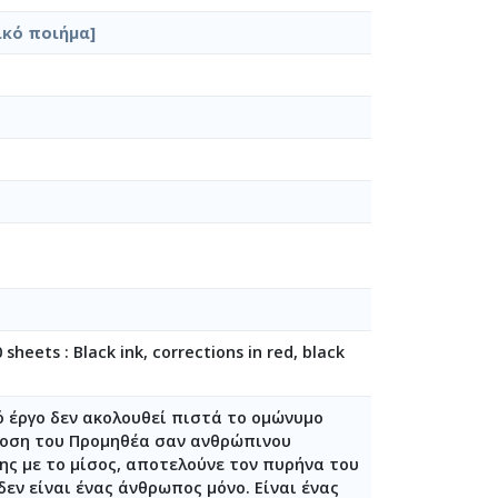
ικό ποιήμα]
α) [1946]
9-22]
 sheets : Black ink, corrections in red, black
τό έργο δεν ακολουθεί πιστά το ομώνυμο
όδοση του Προμηθέα σαν ανθρώπινου
10-15]
πης με το μίσος, αποτελούνε τον πυρήνα του
εν είναι ένας άνθρωπος μόνο. Είναι ένας