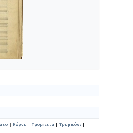
νο [1944-01-04]
δία [1944-05-28]
2-09-1945-12-30]
46]
ότο
|
Κόρνο
|
Τρομπέτα
|
Τρομπόνι
|