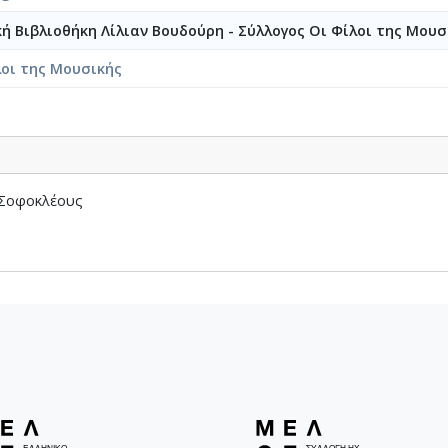
8-061-Fuga [1948-05-19-1948-05-31]
κή Βιβλιοθήκη Λίλιαν Βουδούρη - Σύλλογος Οι Φίλοι της Μουσ
8-062-Fuga [1948-06-05-1948-06-17]
λοι της Μουσικής
8-063-Έρως και θάνατος [1946-04-08-1948-06-26]
8-064-Ασκήσεις φούγκας [1947-6-22-1948-7-15]
8-065-Fuga [1948-08-20]
8-066-Εισαγωγή για ορχήστρα [1948-06-24-1948-08-20]
8-067-Σχέδια [1946-07-07-1948-12-12]
-068-Σπουδή για βιολί και cello [1948]
 Σοφοκλέους
8-069-Εσπερινός [1948]
8-070-Πρελούδιο-Πενιά-Χορός (Για ορχήστρα εγχόρδων) [1948-12
071-Etude pour 2 violons et vcello [1949-01-13-1949-01-19]
9-072-Ελεγείο και Θρήνος [1948-04-1949-03]
9-073-Fuga [1949-05-10]
9-074-Μελωδία [1949-10-20]
9-075-Fuga [1949-10-30]
9-076-Το Κοιμητήριο Εισαγωγή, για μικρή ορχήστρα και χορωδία 
9-077-Πρελούδιο-Πενιά-Χορός, (Για τέσσερα χέρια) [1950]
9-078-Αετός, Κοντσέρτο για πιάνο και ορχήστρα [1950]