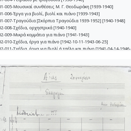
1-005-Μουσικαί συνθέσεις Μ. Γ. Θεοδωράκη [1939-1940]
-006-Έργα για βιολί, βιoλί και πιάνο [1939-1943]
1-007-Τραγούδια [Σκόρπια Τραγούδια 1939-1952] [1940-1948]
2-008-Σχέδια, ορχηστρικά [1940-1940]
2-009-Μικρά κομμάτια για πιάνο [1941-1943]
-010-Σχέδια, έργα για πιάνο [1942-10-11-1943-06-25]
-011-Σχέδια, έργα για βιολί ή τσέλο και πιάνο [1941-04-14-1946-
-012-Dueto (Δι' έγχορδα) [1941-04-14-1941-05-16]
2-013-Σχέδια, θρησκευτικά έργα [1941-02-24-1945-04-09]
3-014-Πάρτες χορωδίας Β, Γ, Δ [1942-03-09-1943-09-24]
3-015-Εκκλησιαστική Καντάτα [1942-1942]
3-016-Σονατίνα για πιάνο [1942-06-05-1942-06-05]
3-017-Αναμνήσεις [1942-09-24-1942-10-11]
3-018-Διασκευές για έγχορδα [1943-1943]
3-019-Ασκήσεις αρμονίας [1943-1949]
4-020-Σκίτσα τραγουδιών [1942-1946]
4-021-Κασσιανή [1943-01-26-1943-01-26]
4-022-Χορωδιακά [1943-04-10-1946-04-13]