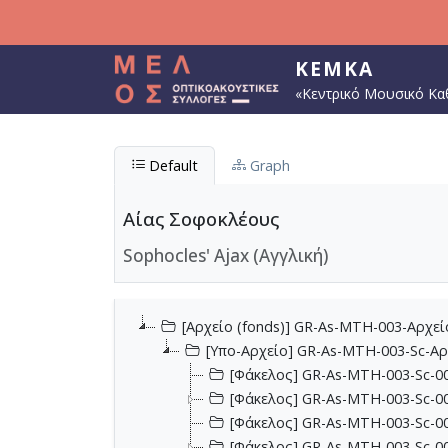
Παράκαμψη προς το κυρίως περιεχόμενο
ΚΕΜΚΑ
«Κεντρικό Μουσικό Κα
Default
Graph
Αίας Σοφοκλέους
Sophocles' Ajax (Αγγλική)
[Αρχείο (fonds)] GR-As-MTH-003-Αρχε
[Υπο-Αρχείο] GR-As-MTH-003-Sc-Α
[Φάκελος] GR-As-MTH-003-Sc-00
[Φάκελος] GR-As-MTH-003-Sc-00
[Φάκελος] GR-As-MTH-003-Sc-00
[Φάκελος] GR-As-MTH-003-Sc-00