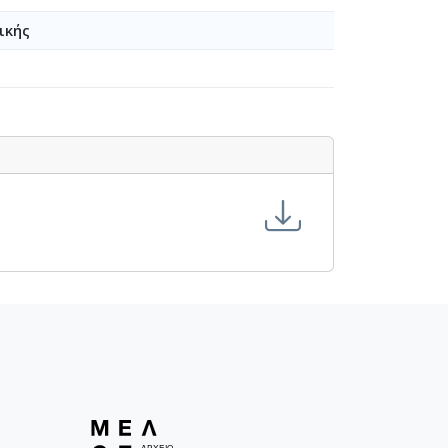
ικής
-24-1949-01-10]
[1949-11-22-1950-12-31]