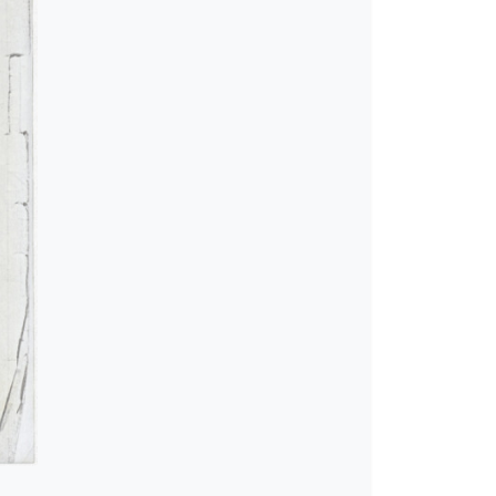
νο [1944-01-04]
δία [1944-05-28]
2-09-1945-12-30]
46]