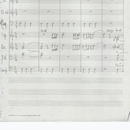
4-023-Φαντασία (Σχέδιο "Φαντασίας" για ορχήστρα) 'Εργο για πιά
4-024-Ύμνος - Για ορχήστρα εγχόρδων και τετράφωνη μιχτή χορω
4-025-Το κοιμητήριο [1945]
4-026-Συμφωνία Νο 1 [1944-09-25-1956-01-31]
04-027-Μικρή συμφωνία [1945-1945]
-028-Andante για cello solo και πιάνο [1945-06-08-1945-06-11]
-029-Ελεγείο 1 [1945-06-20]
4-030-Πέντε ναύτες [1945-10-06]
4-031-Έργο Βασ. Ρώτα [1945-11-07]
-032-Ασκήσεις αντίστιξης [1945-12-03-1949-12-01]
-033-Δεκέμβρης '44 [Τέσσερα κομμάτια για το Δεκέμβρη] [1945-1
5-034-Ελεγείο Στο θάνατο του αγωνιστού [1945]
5-035-Δεκέμβρης' 1. Το συλλαλητήριο σε ορχήστρα εγχόρδων [19
5-036-Κουαρτέτο εγχόρδων Αρ. 1 [1946-02-24-1946-02-28]
5-037-Duetto [1946-03-24]
5-038-Άσκηση, πάνω σε ελεύθερη ανάπτυξη θέματος [1946-03-25]
5-039-Το κοιμητήριο (Για κουαρτέτο εγχόρδων) [1946-03-25]
05-040-Προμηθέας Δεσμώτης [1946-05-15]
5-041-Η Μαργαρίτα [1946-11-16-1946-11-21]