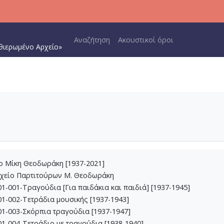
Main navigation
Αναζήτηση
Ακουστικοί όροι
θιερωμένο Αρχείο»
ίο Μίκη Θεοδωράκη [1937-2021]
ρχείο Παρτιτούρων Μ. Θεοδωράκη
1-001-Τραγούδια [Για παιδάκια και παιδιά] [1937-1945]
1-002-Τετράδια μουσικής [1937-1943]
1-003-Σκόρπια τραγούδια [1937-1947]
1-004-Τετράδιο με τραγούδια [1938-1940]