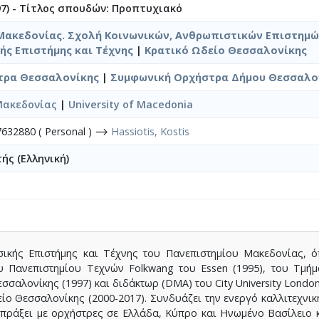
7) - Τίτλος σπουδών: Προπτυχιακό
Μακεδονίας. Σχολή Κοινωνικών, Ανθρωπιστικών Επιστημώ
ής Επιστήμης και Τέχνης
|
Κρατικό Ωδείο Θεσσαλονίκης
τρα Θεσσαλονίκης
|
Συμφωνική Ορχήστρα Δήμου Θεσσαλο
Μακεδονίας
|
University of Macedonia
632880 ( Personal ) ⟶
Hassiotis, Kostis
ής (Ελληνική)
ικής Επιστήμης και Τέχνης του Πανεπιστημίου Μακεδονίας, ό
υ Πανεπιστημίου Τεχνών Folkwang του Essen (1995), του Τμή
αλονίκης (1997) και διδάκτωρ (DMA) του City University London /
ίο Θεσσαλονίκης (2000-2017). Συνδυάζει την ενεργό καλλιτεχνικ
μπράξει με ορχήστρες σε Ελλάδα, Κύπρο και Ηνωμένο Βασίλειο κ