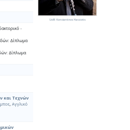
UoM: Konstantinos Hassiotis
δακτορικό -
υδών: Δίπλωμα
δών: Δίπλωμα
ν και Τεχνών
μποε
,
Αγγλικό
ημικών