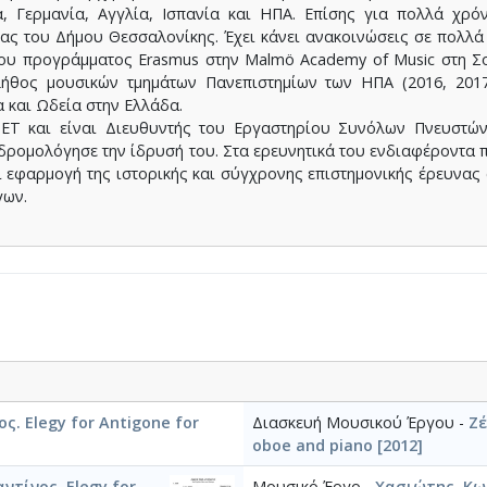
, Γερμανία, Αγγλία, Ισπανία και ΗΠΑ. Επίσης για πολλά χρό
ς του Δήμου Θεσσαλονίκης. Έχει κάνει ανακοινώσεις σε πολλά
του προγράμματος Erasmus στην Malmö Academy of Music στη Σουη
πλήθος μουσικών τμημάτων Πανεπιστημίων των ΗΠΑ (2016, 2017
α και Ωδεία στην Ελλάδα.
ΜΕΤ και είναι Διευθυντής του Εργαστηρίου Συνόλων Πνευστ
δρομολόγησε την ίδρυσή του. Στα ερευνητικά του ενδιαφέροντα π
εφαρμογή της ιστορικής και σύγχρονης επιστημονικής έρευνας σ
γων.
ς. Elegy for Antigone for
Διασκευή Μουσικού Έργου -
Ζέ
oboe and piano [2012]
τίνος. Elegy for
Μουσικό Έργο -
Χασιώτης, Κωσ