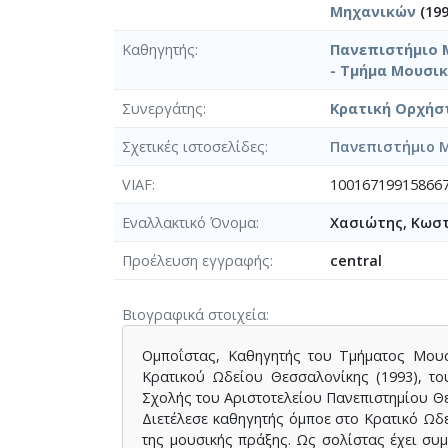
Μηχανικών
(199
Καθηγητής
Πανεπιστήμιο 
- Τμήμα Μουσικ
Συνεργάτης
Κρατική Ορχήσ
Σχετικές ιστοσελίδες
Πανεπιστήμιο 
VIAF
100167199158667
Εναλλακτικό Όνομα
Χασιώτης, Κωστ
Προέλευση εγγραφής
central
Βιογραφικά στοιχεία
Ομποΐστας, Καθηγητής του Τμήματος Μουσ
Κρατικού Ωδείου Θεσσαλονίκης (1993), το
Σχολής του Αριστοτελείου Πανεπιστημίου Θεσσ
Διετέλεσε καθηγητής όμποε στο Κρατικό Ωδε
της μουσικής πράξης. Ως σολίστας έχει συ