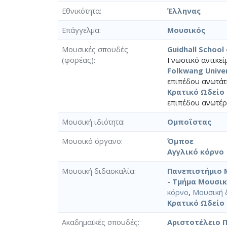
Εθνικότητα
Έλληνας
Επάγγελμα
Μουσικός
Μουσικές σπουδές
Guidhall School
(φορέας)
Γνωστικό αντικεί
Folkwang Univer
επιπέδου ανωτάτη
Κρατικό Ωδείο
επιπέδου ανωτέρ
Μουσική ιδιότητα
Ομποΐστας
Μουσικό όργανο
Όμποε
Αγγλικό κόρνο
Μουσική διδασκαλία
Πανεπιστήμιο 
- Τμήμα Μουσικ
κόρνο
,
Μουσική 
Κρατικό Ωδείο
Ακαδημαϊκές σπουδές
Αριστοτέλειο 