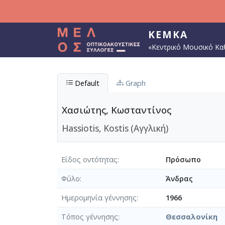
Παράκαμψη προς το κυρίως περιεχόμενο
ΚΕΜΚΑ
«Κεντρικό Μουσικό Κα
Default
Graph
Χασιώτης, Κωσταντίνος
Hassiotis, Kostis (Αγγλική)
Είδος οντότητας
Πρόσωπο
Φύλο
Άνδρας
Ημερομηνία γέννησης
1966
Τόπος γέννησης
Θεσσαλονίκη