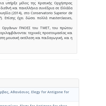
νια υπήρξε μέλος της Κρατικής Ορχήστρας
 διεθνή και πανελλήνια συνέδρια σε Ελλάδα
δία (2014), στο Conservatorio Superior de
). Επίσης έχει δώσει πολλά masterclasses,
ών Οργάνων ΠΝΟΕΣ του ΤΜΕΤ, του πρώτου
εριλαμβάνονται: τεχνικές προετοιμασίας και
τη μουσική εκτέλεση και παιδαγωγική, και η
ρβας, Αθανάσιος. Elegy for Antigone for
ταντίνος. Elegy for Antigone for oboe