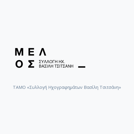
Καλλιτεχνική Διεύθυνση: Ειρήνη Ντράγκνεβα.
Αρζουμανίδης Στέφανος, Βαϊνά Αναστασία,
Ζαχαράκης Τάσος, Ιακοβόγλου Γιάννης,
Κιουρτζιάδης Αλέξανδρος, Μαλάμης Μανώλης,
Ναχμίας Ηλίας, Σοφιαλίδης Γεώργιος – Κάκκος
Δημήτριος, Κυριακού Μαρία – Κεμανετζής Στέφανος
Βιολιά – Βιόλες – Βιολοντσέλο W.A. Mozart (1756-
1791)
Divertimento σε ρε μείζονα KV 136: Allegro, Andante,
Presto 8΄
ΠΡΟΓΡΑΜΜΑ Β΄ ΜΕΡΟΣ
ΤΑΜΟ «Συλλογή Ηχογραφημάτων Βασίλη Τσιτσάνη»
Α/Α ΟΝΟΜΑΤΕΠΩΝΥΜΟ ΟΡΓΑΝΟ ΕΡΓΟ ΔΙΑΡΚΕΙΑ
1 Χριστίνα Ράπτη (τάξη Δημήτρη Χανδράκη, Ανωτέρα
Γ΄) – Διονύσης Παντής (Τάξη Άνιας Χατζησυμεωνίδου,
Ανωτέρα Γ΄) Βιολί - Πιάνο Massenet Jules (1842-1912)
Από το έργο Thais «Meditation » 7,5΄
2 Νίκος Τασόπουλος Πιάνο Γιάννης Κωνσταντινίδης