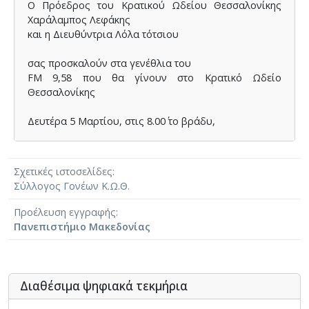
Ο Πρόεδρος του Κρατικού Ωδείου Θεσσαλονίκης
Χαράλαμπος Λεφάκης
και η Διευθύντρια Λόλα τότσιου
σας προσκαλούν στα γενέθλια του
FM 9,58 που θα γίνουν στο Κρατικό Ωδείο
Θεσσαλονίκης
Δευτέρα 5 Μαρτίου, στις 8.00΄ το βράδυ,
στην αίθουσα ¨Μελίνα Μερκούρη¨
του Κρατικού Ωδείου, Φράγκων 15
Σχετικές ιστοσελίδες
Μουσικοί οικοδεσπότες, καθηγητές και σπουδαστές
Σύλλογος Γονέων Κ.Ω.Θ.
του Ωδείου.
Η συναυλία θα κλείσει με βιολογικό κρασί,
Προέλευση εγγραφής
προσφορά της οικογένειας Αραμπατζή
Πανεπιστήμιο Μακεδονίας
και βιολογικά εδέσματα, προσφορά του catering
¨Μυσταγωγία¨ του Κομνηνού
Μπύρου.
Διαθέσιμα ψηφιακά τεκμήρια