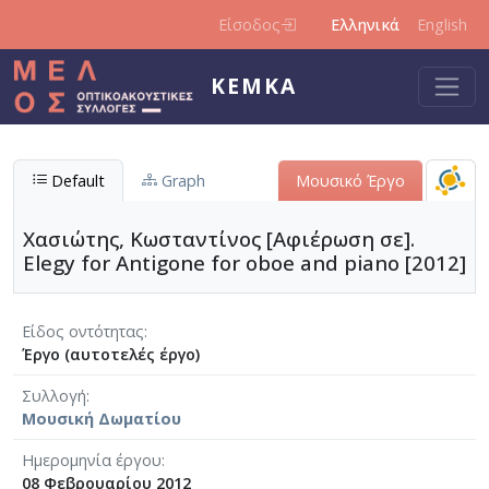
Παράκαμψη προς το κυρίως περιεχόμενο
Είσοδος
Ελληνικά
English
ΚΕΜΚΑ
Default
Graph
Μουσικό Έργο
Χασιώτης, Κωσταντίνος [Αφιέρωση σε].
Elegy for Antigone for oboe and piano [2012]
Είδος οντότητας
Έργο (αυτοτελές έργο)
Συλλογή
Μουσική Δωματίου
Ημερομηνία έργου
08 Φεβρουαρίου 2012