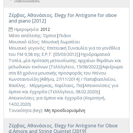
Ζέρβας, Αθανάσιος. Elegy for Antigone for oboe
and piano [2012]
Ημερομηνία:
2012
Μέσο εκτέλεσης:
Όμποε
|
Πιάνο
Μουσικό είδος:
Μουσική δωματίου
Μουσικό γεγονός:
Επετειακή Συναυλία για τα γενέθλια
του FM 9,58 της Ε.Ρ.Τ. [05/03/2012]
|
Ηχοδραματικά
Τοπία...μία πρόταση μετουσίωσης αρχαίων θεμάτων και
μελωδικών εικόνων [Τελλόγλειο, 15/06/2022]
|
Αφιέρωμα
στα 85 χρόνια μουσικής προσφοράς του Ντίνου
Κωνσταντινίδη [Αθήνα, 27/11/2014] / Παπαβασιλείου,
Βασίλης - Μέρμηγκας, Χαρίλαος, Πα
|
Απεικονίσεις για
όμποε και έγχορδα (Τελλόγλειο, 08.02.2020)
|
Απεικονίσεις για όμποε και έγχορδα (Κομοτηνή,
14.02.2020)
Τονικότητα (key):
Μη προσδιορισμένη
Ζέρβας, Αθανάσιος. Elegy for Antigone for Oboe
d.Amore and String Quintet [2019]