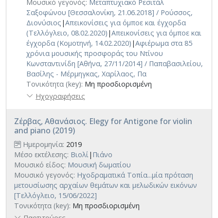
Μουσικό γεγονός:
Μεταπτυχιακό Ρεσιτάλ
Σαξοφώνου [Θεσσαλονίκη, 21.06.2018] / Ρούσσος,
Διονύσιος
|
Απεικονίσεις για όμποε και έγχορδα
(Τελλόγλειο, 08.02.2020)
|
Απεικονίσεις για όμποε και
έγχορδα (Κομοτηνή, 14.02.2020)
|
Αφιέρωμα στα 85
χρόνια μουσικής προσφοράς του Ντίνου
Κωνσταντινίδη [Αθήνα, 27/11/2014] / Παπαβασιλείου,
Βασίλης - Μέρμηγκας, Χαρίλαος, Πα
Τονικότητα (key):
Μη προσδιορισμένη
Ηχογραφήσεις
Ζέρβας, Αθανάσιος. Elegy for Antigone for violin
and piano (2019)
Ημερομηνία:
2019
Μέσο εκτέλεσης:
Βιολί
|
Πιάνο
Μουσικό είδος:
Μουσική δωματίου
Μουσικό γεγονός:
Ηχοδραματικά Τοπία...μία πρόταση
μετουσίωσης αρχαίων θεμάτων και μελωδικών εικόνων
[Τελλόγλειο, 15/06/2022]
Τονικότητα (key):
Μη προσδιορισμένη
Παρτιτούρες