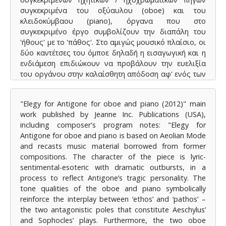
συγκεκριμένα του οξύαυλου (oboe) και του
κλειδοκύμβαου (piano), όργανα που στο
συγκεκριμένο έργο συμβολίζουν την διαπάλη του
'ήθους' με το 'πάθος'. Στο αμιγώς μουσικό πλαίσιο, οι
δύο καντέτσες του όμποε δηλαδή η εισαγωγική και η
ενδιάμεση επιδιώκουν να προβάλουν την ευελιξία
του οργάνου στην καλαίσθητη απόδοση αφ' ενός των
μελωδικών φρφάσεων, αφ' ετέρου των
δεεξιοτεχνικών επεισοδίων. Το έργο παρουσιάστηκε
"Elegy for Antigone for oboe and piano (2012)" main
σε πρώτη παγκόσμια εκτέλεση στις 05.03.2012 στο
work published by Jeanne Inc. Publications (USA),
πλαίσιο επετειακής εκδήλωσης γενεθλίων του
including composer's program notes: "Elegy for
Ραδιοφώνου 9,58 FM της Ελληνικής Ραδιοφωνίας
Antigone for oboe and piano is based on Aeolian Mode
Τηλεόρασης (Ε.Ρ.Τ.) στην Αίθουσα "Μελίνα
and recasts music material borrowed from former
Μερκούρη" του Κρατικού Ωδείου Θεσσαλονίκης από
compositions. The character of the piece is lyric-
τον διακεκριμένο ομποϊστα δρ. Κωστή Χασιώτη και
sentimental-esoteric with dramatic outbursts, in a
την Ρέα Γκούγκα στο πιάνο. (σχόλια του συνθέτη)
process to reflect Antigone’s tragic personality. The
tone qualities of the oboe and piano symbolically
reinforce the interplay between ‘ethos’ and ‘pathos’ –
the two antagonistic poles that constitute Aeschylus’
and Sophocles’ plays. Furthermore, the two oboe