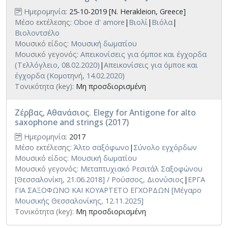
Ημερομηνία:
25-10-2019 [N. Herakleion, Greece]
Μέσο εκτέλεσης:
Oboe d' amore
|
Βιολί
|
Βιόλα
|
Βιολοντσέλο
Μουσικό είδος:
Μουσική δωματίου
Μουσικό γεγονός:
Απεικονίσεις για όμποε και έγχορδα
(Τελλόγλειο, 08.02.2020)
|
Απεικονίσεις για όμποε και
έγχορδα (Κομοτηνή, 14.02.2020)
Τονικότητα (key):
Μη προσδιορισμένη
Ζέρβας, Αθανάσιος. Elegy for Antigone for alto
saxophone and strings (2017)
Ημερομηνία:
2017
Μέσο εκτέλεσης:
Άλτο σαξόφωνο
|
Σύνολο εγχόρδων
Μουσικό είδος:
Μουσική δωματίου
Μουσικό γεγονός:
Μεταπτυχιακό Ρεσιτάλ Σαξοφώνου
[Θεσσαλονίκη, 21.06.2018] / Ρούσσος, Διονύσιος
|
ΕΡΓΑ
ΓΙΑ ΣΑΞΟΦΩΝΟ KAI ΚΟΥΑΡΤΕΤΟ ΕΓΧΟΡΔΩΝ [Μέγαρο
Μουσικής Θεσσαλονίκης, 12.11.2025]
Τονικότητα (key):
Μη προσδιορισμένη