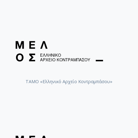
Πολίτης, Ευγένιος. Coming Home for double
bass and piano [adaptation in D]
Πολίτης, Ευγένιος. MACEDONIEN (1958) for
contrabass and piano [adaptation in D] /
Politis, Evgenios
ΤΑΜΟ «Ελληνικό Αρχείο Κοντραμπάσου»
Παπασταύρου, Ελευθέριος (1920-2008).
MACEDONIEN (1958) for contrabass and piano
[adaptation in C] / Politis, Evgenios
Παπασταύρου, Ελευθέριος (1920-2008).
Μακεδονικό για βιολοντσέλο ή
κοντραμπάσο και πιάνο