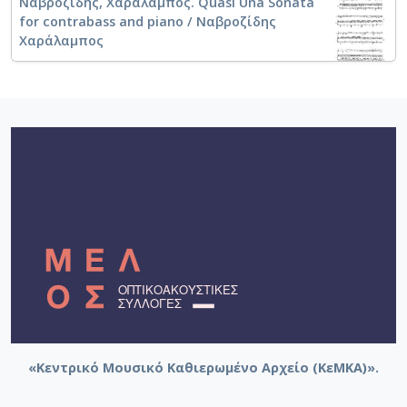
Ναβροζίδης, Χαράλαμπος. Quasi Una Sonata
for contrabass and piano / Ναβροζίδης
Χαράλαμπος
Σάμιος, Βύρων. Να 'χα τ’ αθάνατο νερό
Θεοδωράκης, Μίκης. Στο παραθύρι στεκόσουν
Θεοδωράκης, Μίκης. Ήσουν καλός
Θεοδωράκης, Μίκης. Βασίλεψες αστέρι μου
Ζέρβας, Αθανάσιος. Elegy for Antigone for violin and
piano (2019)
Καραντζής, Νεκτάριος. Γυρίζοντας πίσω για
κοντραμπάσο και πιάνο
«Κεντρικό Μουσικό Καθιερωμένο Αρχείο (ΚεΜΚΑ)».
Καραντζής, Νεκτάριος. Coming Home for
double bass and piano [adaptation in C]