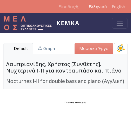
Παράκαμψη προς το κυρίως περιεχόμενο
Είσοδος
Ελληνικά
English
ΚΕΜΚΑ
Default
Graph
Μουσικό Έργο
Λαμπριανίδης, Χρήστος [Συνθέτης].
Νυχτερινά Ι-ΙΙ για κοντραμπάσο και πιάνο
Nocturnes I-II for double bass and piano (Αγγλική)