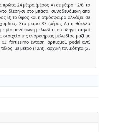
 πρώτα 24 μέτρα (μέρος Α) σε μέτρο 12/8, το
ε-ντο δίεση-σι στο μπάσο, συνοδευόμενη από
ρος Β) το ύφος και η ατμόσφαιρα αλλάζει: σε
χορδίες. Στο μέτρο 37 (μέρος Α') η θύελλα
 με μία μονόφωνη μελωδία που οδηγεί στην ii
ς στοιχεία της εναρκτήριας μελωδίας μαζί με
: fortissimo ένταση, αρπισμοί, pedal αντί
τέλος, με μέτρο (12/8), αρχική τονικότητα (Σι