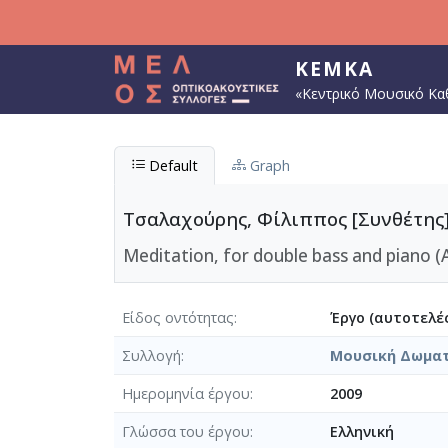
Παράκαμψη προς το κυρίως περιεχόμενο
ΚΕΜΚΑ
«Κεντρικό Μουσικό Κα
Default
Graph
Τσαλαχούρης, Φίλιππος [Συνθέτης]
Meditation, for double bass and piano (
Είδος οντότητας
Έργο (αυτοτελές
Συλλογή
Μουσική Δωμα
Ημερομηνία έργου
2009
Γλώσσα του έργου
Ελληνική