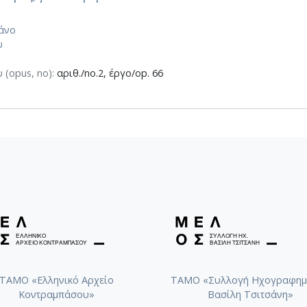
άνο
υ
 (opus, no):
αριθ./no.2, έργο/op. 66
ΤΑΜΟ «Ελληνικό Αρχείο
ΤΑΜΟ «Συλλογή Ηχογραφημ
Κοντραμπάσου»
Βασίλη Τσιτσάνη»