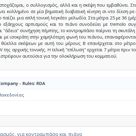
στοχάζομαι, ο συλλογισμός, αλλά και η σκέψη που εμβαθύνει. Στα
ει κολλημένο σε μία βηματική διαβατική κίνηση σι-ντο δίεση-ρ
αίζει μια απλή τονική λεγκάτο μελωδία. Στα μέτρα 25 με 36 (μέ
mo εξάηχους αρπισμούς και το πιάνο συνοδεύει με tremolo συγ
και "άδεια" συνήχηση πέμπτης, το κοντραμπάσο παίρνει τη σκυτάλη
ται με ισοκράτη στην χαμηλότερη φωνή του πιάνου, επαναφέροντα
θύελλα σκέψεων με αυτή του μέρους Β επανέρχεται στο μέτρο 63
V της αρχικής τονικής. Η τελική "επίλυση" ερχεται 7 μέτρα πριν το 
πιστρέφουν αυτούσια για την ολοκλήρωση του κομματιού.
 Company - Rules: RDA
Μακεδονίας
ασμός, για κοντραμπάσο και πιάνο