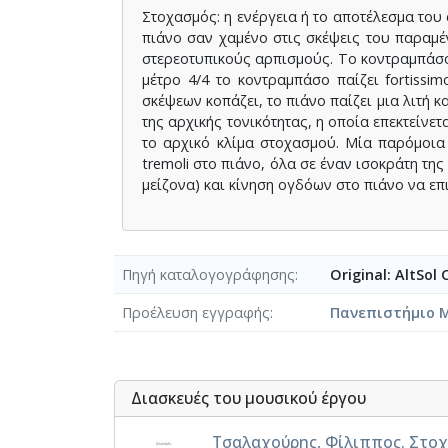
Στοχασμός: η ενέργεια ή το αποτέλεσμα του 
πιάνο σαν χαμένο στις σκέψεις του παραμέν
στερεοτυπικούς αρπισμούς. Το κοντραμπάσο π
μέτρο 4/4 το κοντραμπάσο παίζει fortissi
σκέψεων κοπάζει, το πιάνο παίζει μια λιτή 
της αρχικής τονικότητας, η οποία επεκτείνε
το αρχικό κλίμα στοχασμού. Μία παρόμοια 
tremoli στο πιάνο, όλα σε έναν ισοκράτη της 
μείζονα) και κίνηση ογδόων στο πιάνο να ε
Πηγή καταλογογράφησης
Original: AltSol
Προέλευση εγγραφής
Πανεπιστήμιο 
Διασκευές του μουσικού έργου
Τσαλαχούρης, Φίλιππος. Στοχ