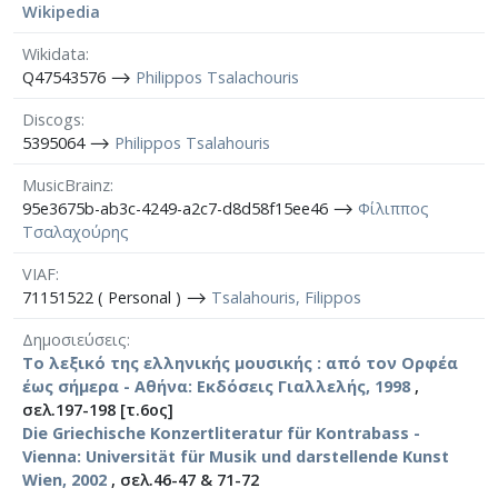
Wikipedia
Wikidata
Q47543576 ⟶
Philippos Tsalachouris
Discogs
5395064 ⟶
Philippos Tsalahouris
MusicBrainz
95e3675b-ab3c-4249-a2c7-d8d58f15ee46 ⟶
Φίλιππος
Τσαλαχούρης
VIAF
71151522 ( Personal ) ⟶
Tsalahouris, Filippos
Δημοσιεύσεις
Το λεξικό της ελληνικής μουσικής : από τον Ορφέα
έως σήμερα - Αθήνα: Εκδόσεις Γιαλλελής, 1998
,
σελ.197-198 [τ.6ος]
Die Griechische Konzertliteratur für Kontrabass -
Vienna: Universität für Musik und darstellende Kunst
Wien, 2002
, σελ.46-47 & 71-72