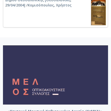
29/04/2004] /Κομισόπουλος, Χρήστος