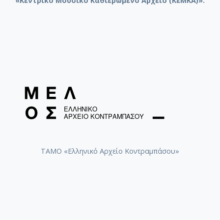
«Κεντρικό Μουσικό Καθιερωμένο Αρχείο (ΚεΜΚΑ)».
ΤΑΜΟ «Ελληνικό Αρχείο Κοντραμπάσου»