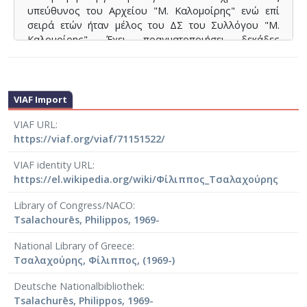
υπεύθυνος του Αρχείου "Μ. Καλομοίρης" ενώ επί
σειρά ετών ήταν μέλος του ΔΣ του Συλλόγου "Μ.
Καλομοίρης". Έχει πραγματοποιήσει δεκάδες
διαλέξεις σε σημαντικούς χώρους (Ακαδημία Αθηνών,
"Στέγη Γραμμάτων & Τεχνών", Αριστοτέλειο
Πανεπιστήμιο Θεσσαλονίκης", Εστία Νέας Σμύρνης,
Ελληνοαμερικανική Ένωση κ.α.) Προλόγισε την πρώτη
VIAF Import
πλήρη έκδοση των Απομνημονευμάτων του
VIAF URL
Καλομοίρη «Η ζωή μου και η τέχνη μου» ( Εκδόσεις
https://viaf.org/viaf/71151522/
Νεφέλη 1987), ενώ πολλά σχετικά άρθρα του έχουν
δημοσιευθεί (Καθημερινή, Μουσικολογία κ.ά.).
VIAF identity URL
Εκπόνησε "Νέο Κατάλογο Έργων Μανώλη Καλομοίρη"
https://el.wikipedia.org/wiki/Φίλιππος_Τσαλαχούρης
που εκδόθηκε από τον Σύλλογο "Μανώλης
Καλομοίρης" το 2003. Επίσης εξέδωσε συλλογή
Library of Congress/NACO
κειμένων που αφορούν στον Μανώλη Καλομοίρη
Tsalachourēs, Philippos, 1969-
(Εκδόσεις ORPHEUS).
National Library of Greece
Είναι μέλος της καλλιτεχνικής επιτροπής
Τσαλαχούρης, Φίλιππος, (1969-)
[5]
του
Μουσείου Μπενάκη
από το 2010.
Είναι τακτικό
μέλος των Ελληνο-Γαλλικών Διεπιστημονικών
Deutsche Nationalbibliothek
Συναντήσεων (Rencontres Interdisciplinaires Franco-
Tsalachurēs, Philippos, 1969-