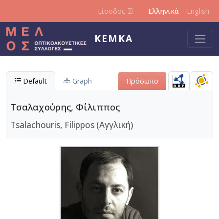
Παράκαμψη προς το κυρίως περιεχόμενο
Είσοδος
Ελληνικά
English
ΚΕΜΚΑ
Default
Graph
Πρόσωπο
Τσαλαχούρης, Φίλιππος
Tsalachouris, Filippos (Αγγλική)