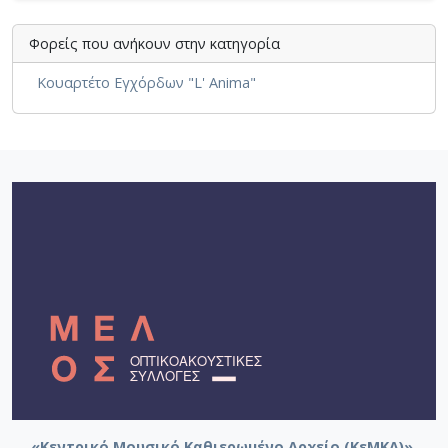
Φορείς που ανήκουν στην κατηγορία
Παρτιτούρες. Κονσέρτο για Κοντραμπάσο
Κουαρτέτο Εγχόρδων "L' Anima"
και ορχήστρα εγχόρδων Αμαραντίδης
Αμάραντος
«Κεντρικό Μουσικό Καθιερωμένο Αρχείο (ΚεΜΚΑ)».