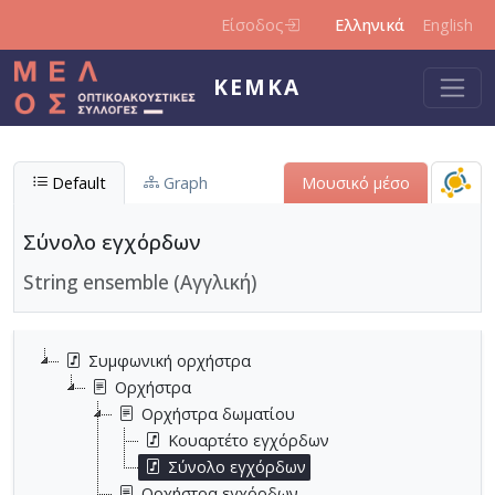
Παράκαμψη προς το κυρίως περιεχόμενο
Είσοδος
Ελληνικά
English
ΚΕΜΚΑ
Default
Graph
Μουσικό μέσο
Σύνολο εγχόρδων
String ensemble (Αγγλική)
Συμφωνική ορχήστρα
Ορχήστρα
Ορχήστρα δωματίου
Κουαρτέτο εγχόρδων
Σύνολο εγχόρδων
Ορχήστρα εγχόρδων